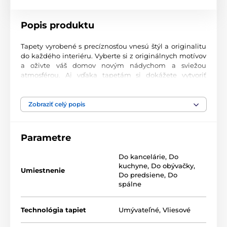
Popis produktu
Tapety vyrobené s precíznosťou vnesú štýl a originalitu
do každého interiéru. Vyberte si z originálnych motívov
a oživte váš domov novým nádychom a sviežou
atmosférou. Aj vďaka tapetám si dokážete vytvoriť
príjemný priestor, kam sa budete radi vracať.
Najvyššia kvalita tlače
Zobraziť celý popis
Naše fototapety ponúkajú rozmanité vzory, kombinácie
farieb a tvarov, ktoré vytvárajú výrazný dizajnový prvok
Parametre
miestnosti. Tlačia sa na kvalitný vlies s jemným
2
povrchom a gramážou až 170 g/m
. Vďaka UV-led
Do kancelárie
,
Do
technológii sa vyznačujú výbornou odolnosťou a
kuchyne
,
Do obývačky
,
farebnou stálosťou.
Umiestnenie
Do predsiene
,
Do
spálne
Dostupné rozmery a typy tapiet (v cm – šírka x
Technológia tapiet
Umývateľné
,
Vliesové
výška)