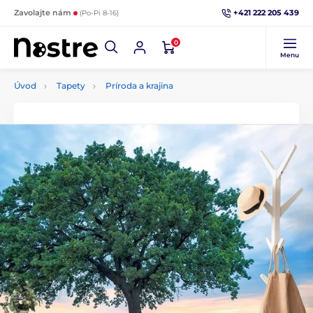
+421 222 205 439
Zavolajte nám
(Po-Pi 8-16)
0
Menu
Úvod
Tapety
Príroda a krajina