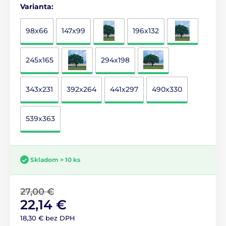
Varianta:
98x66
147x99
196x132
245x165
294x198
343x231
392x264
441x297
490x330
539x363
Skladom > 10 ks
27,00 €
22,14 €
18,30 € bez DPH