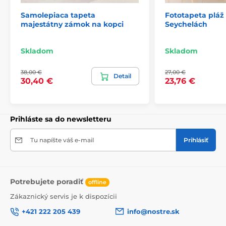
Samolepiaca tapeta
Fototapeta pláž
majestátny zámok na kopci
Seychelách
2) Fototapety s úpravou motívu podľa rozmeru
Pri tapetách s výškou 270 cm sa motív prispôsobuje
Skladom
Skladom
veľkosti, čo môže viesť k jeho miernemu orezaniu. Po
kliknutí na konkrétny rozmer na stránke si môžete
38,00 €
27,00 €
pozrieť presný náhľad. Každá tapeta sa skladá z pásov
Detail
30,40 €
23,76 €
širokých 49 cm.
Rozmery (v cm): 147x270
(3 pásy),
196x270
(4 pásy),
245x270
(5 pásov)
, 294x270
(6 pásov)
Prihláste sa do newsletteru
Tu napíšte váš e-mail
Prihlásiť
Potrebujete poradiť
offline
Zákaznický servis je k dispozícii
+421 222 205 439
info@nostre.sk