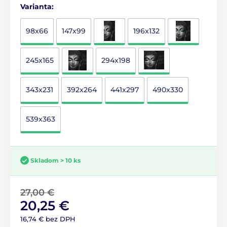
Varianta:
98x66
147x99
196x132
245x165
294x198
343x231
392x264
441x297
490x330
539x363
Skladom > 10 ks
27,00 €
20,25 €
16,74 € bez DPH