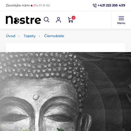
+421 222 205 439
Zavolajte nám
(Po-Pi 8-16)
0
Menu
Úvod
Tapety
Čiernobiele