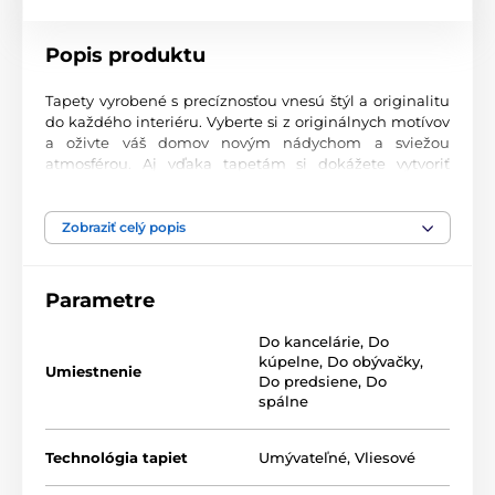
Popis produktu
Tapety vyrobené s precíznosťou vnesú štýl a originalitu
do každého interiéru. Vyberte si z originálnych motívov
a oživte váš domov novým nádychom a sviežou
atmosférou. Aj vďaka tapetám si dokážete vytvoriť
príjemný priestor, kam sa budete radi vracať.
Najvyššia kvalita tlače
Zobraziť celý popis
Naše fototapety ponúkajú rozmanité vzory, kombinácie
farieb a tvarov, ktoré vytvárajú výrazný dizajnový prvok
Parametre
miestnosti. Tlačia sa na kvalitný vlies s jemným
2
povrchom a gramážou až 170 g/m
. Vďaka UV-led
Do kancelárie
,
Do
technológii sa vyznačujú výbornou odolnosťou a
kúpelne
,
Do obývačky
,
farebnou stálosťou.
Umiestnenie
Do predsiene
,
Do
spálne
Dostupné rozmery a typy tapiet (v cm – šírka x
Technológia tapiet
Umývateľné
,
Vliesové
výška)