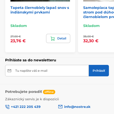
Tapeta čiernobiely lapač snov s
Samolepiaca ta
indiánskymi prvkami
strom pod dúho
2) Fototapety s úpravou motívu podľa rozmeru
čiernobielom pr
Pri tapetách s výškou 270 cm sa motív prispôsobuje
Skladom
Skladom
veľkosti, čo môže viesť k jeho miernemu orezaniu. Po
kliknutí na konkrétny rozmer na stránke si môžete
27,00 €
38,00 €
pozrieť presný náhľad. Každá tapeta sa skladá z pásov
Detail
23,76 €
32,30 €
širokých 49 cm.
Rozmery (v cm): 147x270
(3 pásy),
196x270
(4 pásy),
245x270
(5 pásov)
, 294x270
(6 pásov)
Prihláste sa do newsletteru
Tu napíšte váš e-mail
Prihlásiť
Potrebujete poradiť
offline
Zákaznický servis je k dispozícii
+421 222 205 439
info@nostre.sk