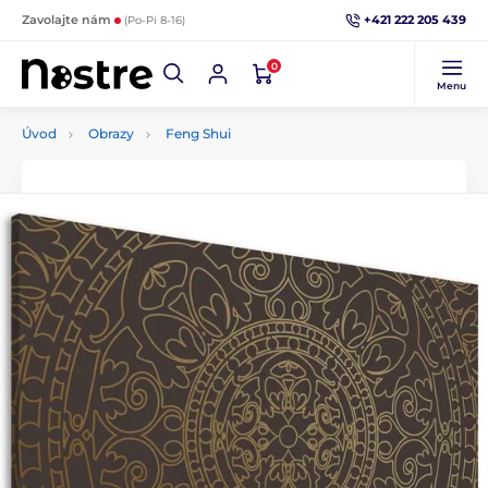
+421 222 205 439
Zavolajte nám
(Po-Pi 8-16)
0
Menu
Úvod
Obrazy
Feng Shui