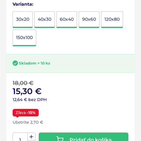
Varianta:
30x20
40x30
60x40
90x60
120x80
150x100
Skladom > 10 ks
18,00 €
15,30 €
12,64 € bez DPH
Zľava
-15%
Ušetríte 2,70 €
Pridať do košíka