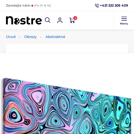
+421 222 205 439
Zavolajte nám
(Po-Pi 8-16)
0
Menu
Úvod
Obrazy
Abstraktné