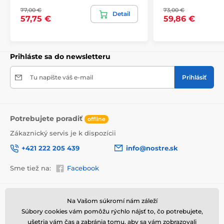
v odolnej
lepenkovej krabici (5vl).
Navyše pre
77,00 €
73,00 €
Detail
upozornenie prepravcu o krehkom produkte,
57,75 €
59,86 €
nezabudneme na krabicu umiestniť informáciu
o krehkom tovare, čo znižuje mieru poškodenia počas
prepravy.
Prihláste sa do newsletteru
Výhody obrazov na plátne
Tu napíšte váš e-mail
Prihlásiť
Vysoko kvalitné plátno, ktorého hmotnosť je 370
2
g/m
(zmes polyesteru a bavlny).
Tlač je prostredníctvom moderných plotrov, tie
zabezpečia sýtosť farieb (12-16 pass, ink density 200).
Potrebujete poradiť
offline
Husto situované spony.
Zákaznický servis je k dispozícii
Nepotrebnosť ďalšieho rámu.
+421 222 205 439
info@nostre.sk
Možnosť okamžitého zavesenia (závesy sú
umiestnené na zadnej strane).
Sme tiež na:
Facebook
Balené do 5vl lepenkovej krabici.
Informácie o nákupe
Užitočné informácie
Na Vašom súkromí nám záleží
Súbory cookies vám pomôžu rýchlo nájsť to, čo potrebujete,
Obchodné a reklamačné
Často kladené otázky
podmienky
ušetria vám čas a zabránia tomu, aby sa vám zobrazovali