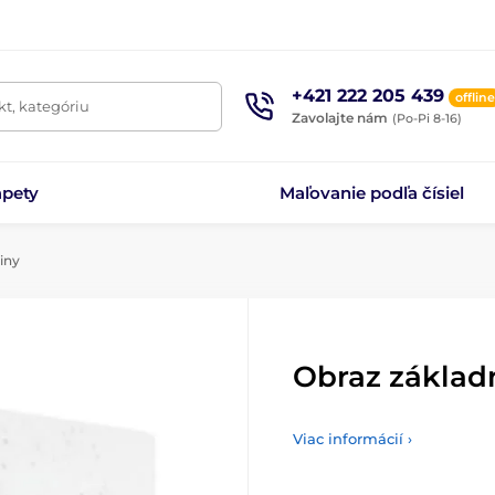
+421 222 205 439
offline
t, kategóriu
Zavolajte nám
(Po-Pi 8-16)
apety
Maľovanie podľa čísiel
iny
Obraz základ
Viac informácií ›