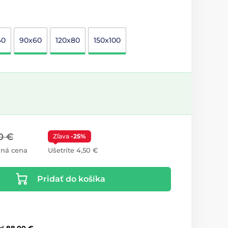
40
90x60
120x80
150x100
0 €
Zľava
-25%
ná cena
Ušetríte 4,50 €
Pridať do košíka
d
88,00 €