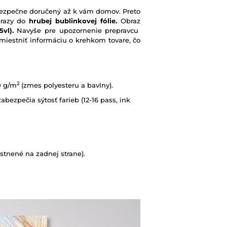
e bezpečne doručený až k vám domov. Preto
brazy do
hrubej bublinkovej fólie.
Obraz
vl).
Navyše pre upozornenie prepravcu
iestniť informáciu o krehkom tovare, čo
2
0 g/m
(zmes polyesteru a bavlny).
abezpečia sýtosť farieb (12-16 pass, ink
tnené na zadnej strane).