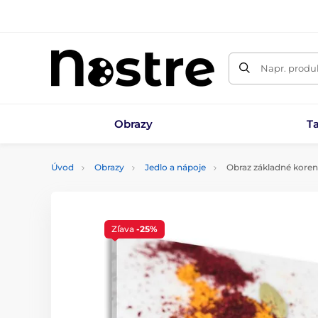
Napr. produk
Obrazy
T
Úvod
Obrazy
Jedlo a nápoje
Obraz základné koren
Zľava
-25%