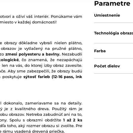
Parametre
Umiestnenie
otvorí a oživí váš interiér. Ponúkame vám
 miesto v každej domácnosti!
Technológia obraz
e obrazy dôkladne vybrali nielen plátno,
 obrazov je vytlačený na pružné plátno,
Farba
 zo
zmesi polyesteru a bavlny.
Nezabudli
kologické
, čo znamená, že nezapáchajú
 len na vás, do ktorej izby obraz zavesíte.
Počet dielov
ače. Aby sme zabezpečili, že obrazy budú
rá poskytuje
sýtosť farieb
(12-16 pass, ink
l dokonalo, zameriavame sa na detaily.
ý je z kvalitného dreva. Použitý rám je
robu obrazov. Netreba zabudnúť ani na to,
ony. Spolu s obrazmi obdržíte
1 až 2 ks
ľa toho, aký rozmer obrazu si zvolíte. Pre
nie rámu vsadená drevená priečka.