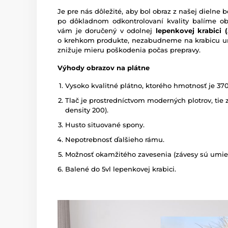
Je pre nás dôležité, aby bol obraz z našej dieln
po dôkladnom odkontrolovaní kvality balíme o
vám je doručený v odolnej
lepenkovej krabici (5
o krehkom produkte, nezabudneme na krabicu um
znižuje mieru poškodenia počas prepravy.
Výhody obrazov na plátne
Vysoko kvalitné plátno, ktorého hmotnosť je 37
Tlač je prostredníctvom moderných plotrov, tie z
density 200).
Husto situované spony.
Nepotrebnosť ďalšieho rámu.
Možnosť okamžitého zavesenia (závesy sú umies
Balené do 5vl lepenkovej krabici.