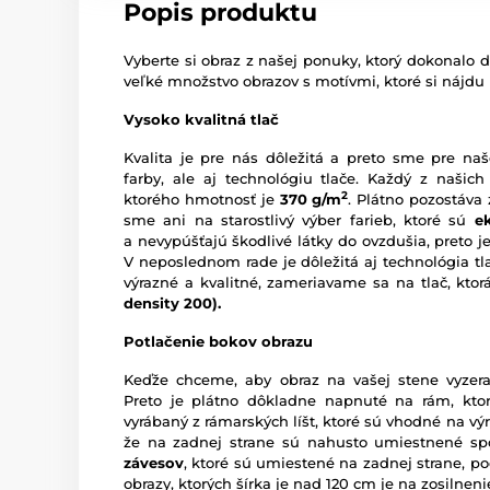
Popis produktu
Vyberte si obraz z našej ponuky, ktorý dokonalo d
veľké množstvo obrazov s motívmi, ktoré si nájdu
Vysoko kvalitná tlač
Kvalita je pre nás dôležitá a preto sme pre naš
farby, ale aj technológiu tlače. Každý z našich
2
ktorého hmotnosť je
370 g/m
. Plátno pozostáva
sme ani na starostlivý výber farieb, ktoré sú
e
a nevypúšťajú škodlivé látky do ovzdušia, preto je
V neposlednom rade je dôležitá aj technológia tl
výrazné a kvalitné, zameriavame sa na tlač, kto
density 200).
Potlačenie bokov obrazu
Keďže chceme, aby obraz na vašej stene vyzera
Preto je plátno dôkladne napnuté na rám, ktor
vyrábaný z rámarských líšt, ktoré sú vhodné na vý
že na zadnej strane sú nahusto umiestnené sp
závesov
, ktoré sú umiestené na zadnej strane, pod
obrazy, ktorých šírka je nad 120 cm je na zosilne