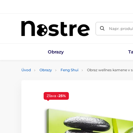
Napr. produk
Obrazy
T
Úvod
Obrazy
Feng Shui
Obraz wellnes kamene v sr
Zľava
-25%