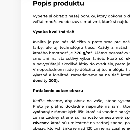
Popis produktu
Vyberte si obraz z našej ponuky, ktorý dokonalo d
veľké množstvo obrazov s motívmi, ktoré si nájdu
Vysoko kvalitná tlač
Kvalita je pre nás dôležitá a preto sme pre naš
farby, ale aj technológiu tlače. Každý z našich
2
ktorého hmotnosť je
370 g/m
. Plátno pozostáva
sme ani na starostlivý výber farieb, ktoré sú
e
a nevypúšťajú škodlivé látky do ovzdušia, preto je
V neposlednom rade je dôležitá aj technológia tl
výrazné a kvalitné, zameriavame sa na tlač, kto
density 200).
Potlačenie bokov obrazu
Keďže chceme, aby obraz na vašej stene vyzera
Preto je plátno dôkladne napnuté na rám, ktor
vyrábaný z rámarských líšt, ktoré sú vhodné na vý
že na zadnej strane sú nahusto umiestnené sp
závesov
, ktoré sú umiestené na zadnej strane, pod
obrazy, ktorých šírka je nad 120 cm je na zosilne