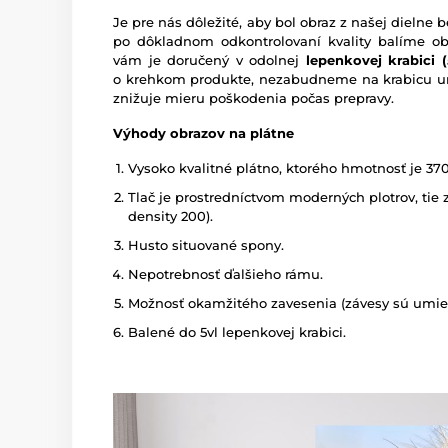
Je pre nás dôležité, aby bol obraz z našej dieln
po dôkladnom odkontrolovaní kvality balíme o
vám je doručený v odolnej
lepenkovej krabici (5
o krehkom produkte, nezabudneme na krabicu um
znižuje mieru poškodenia počas prepravy.
Výhody obrazov na plátne
Vysoko kvalitné plátno, ktorého hmotnosť je 37
Tlač je prostredníctvom moderných plotrov, tie z
density 200).
Husto situované spony.
Nepotrebnosť ďalšieho rámu.
Možnosť okamžitého zavesenia (závesy sú umies
Balené do 5vl lepenkovej krabici.