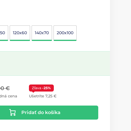
x50
120x60
140x70
200x100
00 €
Zľava
-25%
dná cena
Ušetríte 7,25 €
Pridať do košíka