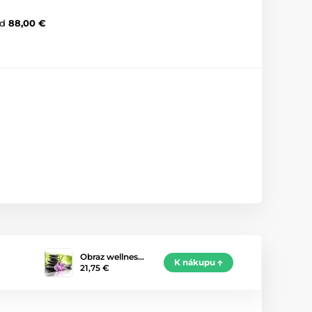
d
88,00 €
Obraz wellnes…
K nákupu
21,75 €