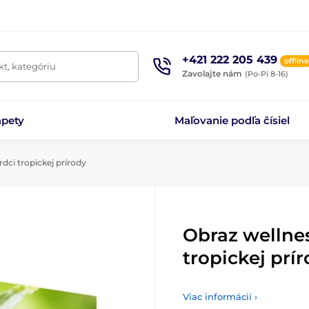
+421 222 205 439
offline
t, kategóriu
Zavolajte nám
(Po-Pi 8-16)
apety
Maľovanie podľa čísiel
dci tropickej prírody
Obraz wellne
tropickej prí
Viac informácií ›