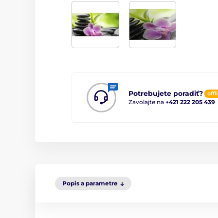
Potrebujete poradiť?
offl
Zavolajte na
+421 222 205 439
Popis a parametre