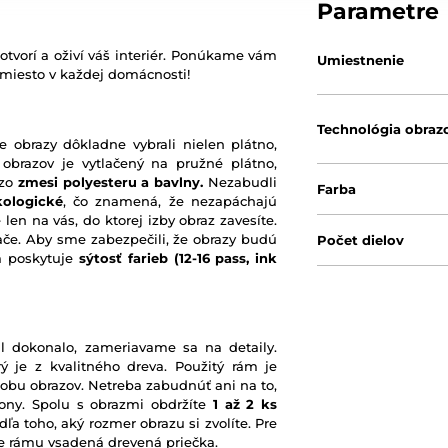
Parametre
otvorí a oživí váš interiér. Ponúkame vám
Umiestnenie
 miesto v každej domácnosti!
Technológia obraz
e obrazy dôkladne vybrali nielen plátno,
 obrazov je vytlačený na pružné plátno,
 zo
zmesi polyesteru a bavlny.
Nezabudli
Farba
kologické
, čo znamená, že nezapáchajú
 len na vás, do ktorej izby obraz zavesíte.
ače. Aby sme zabezpečili, že obrazy budú
Počet dielov
rá poskytuje
sýtosť farieb
(12-16 pass, ink
l dokonalo, zameriavame sa na detaily.
ý je z kvalitného dreva. Použitý rám je
robu obrazov. Netreba zabudnúť ani na to,
ony. Spolu s obrazmi obdržíte
1 až 2 ks
ľa toho, aký rozmer obrazu si zvolíte. Pre
nie rámu vsadená drevená priečka.