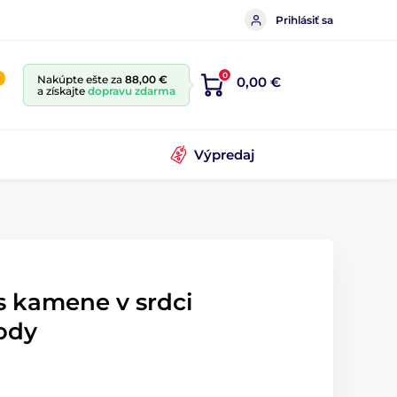
Prihlásiť sa
0
Nakúpte ešte za
88,00 €
0,00 €
a získajte
dopravu zdarma
Výpredaj
s kamene v srdci
rody