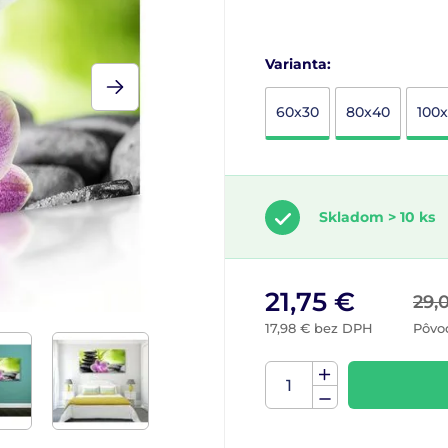
Varianta:
60x30
80x40
100
Skladom > 10 ks
21,75 €
29,
17,98 € bez DPH
Pôvo