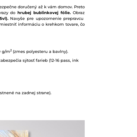
e bezpečne doručený až k vám domov. Preto
brazy do
hrubej bublinkovej fólie.
Obraz
vl).
Navyše pre upozornenie prepravcu
iestniť informáciu o krehkom tovare, čo
2
0 g/m
(zmes polyesteru a bavlny).
abezpečia sýtosť farieb (12-16 pass, ink
tnené na zadnej strane).