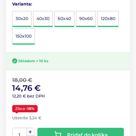
Varianta:
30x20
40x30
60x40
90x60
120x80
150x100
Skladom > 10 ks
18,00 €
14,76 €
12,20 € bez DPH
Zľava
-18%
Ušetríte 3,24 €
Pridať do košíka