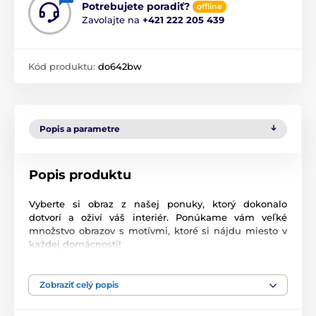
Potrebujete poradiť?
offline
Zavolajte na
+421 222 205 439
Kód produktu:
do642bw
Popis a parametre
Popis produktu
Vyberte si obraz z našej ponuky, ktorý dokonalo
dotvorí a oživí váš interiér. Ponúkame vám veľké
množstvo obrazov s motívmi, ktoré si nájdu miesto v
každej domácnosti!
Vysoko kvalitná tlač
Zobraziť celý popis
Kvalita je pre nás dôležitá a preto sme pre naše obrazy
dôkladne vybrali nielen plátno, farby, ale aj