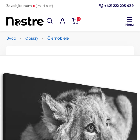
+421 222 205 439
Zavolajte nám
(Po-Pi 8-16)
0
Menu
Úvod
Obrazy
Čiernobiele