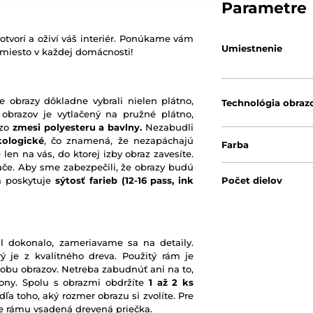
Parametre
otvorí a oživí váš interiér. Ponúkame vám
Umiestnenie
 miesto v každej domácnosti!
e obrazy dôkladne vybrali nielen plátno,
Technológia obraz
 obrazov je vytlačený na pružné plátno,
 zo
zmesi polyesteru a bavlny.
Nezabudli
kologické
, čo znamená, že nezapáchajú
Farba
 len na vás, do ktorej izby obraz zavesíte.
ače. Aby sme zabezpečili, že obrazy budú
rá poskytuje
sýtosť farieb
(12-16 pass, ink
Počet dielov
l dokonalo, zameriavame sa na detaily.
ý je z kvalitného dreva. Použitý rám je
robu obrazov. Netreba zabudnúť ani na to,
ony. Spolu s obrazmi obdržíte
1 až 2 ks
ľa toho, aký rozmer obrazu si zvolíte. Pre
nie rámu vsadená drevená priečka.