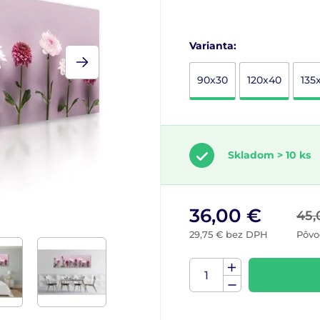
Varianta:
90x30
120x40
135
Skladom > 10 ks
36,00 €
45,
29,75 € bez DPH
Pôvo