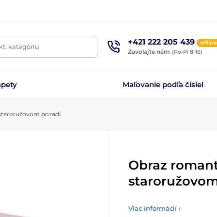
+421 222 205 439
offline
t, kategóriu
Zavolajte nám
(Po-Pi 8-16)
apety
Maľovanie podľa čísiel
 staroružovom pozadí
Obraz romant
staroružovom
Viac informácií ›