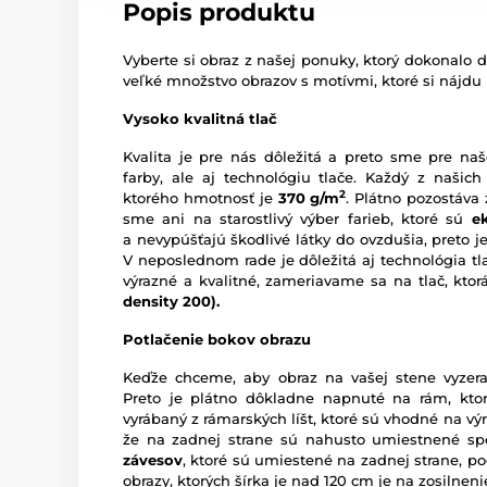
Popis produktu
Vyberte si obraz z našej ponuky, ktorý dokonalo d
veľké množstvo obrazov s motívmi, ktoré si nájdu
Vysoko kvalitná tlač
Kvalita je pre nás dôležitá a preto sme pre naš
farby, ale aj technológiu tlače. Každý z našich
2
ktorého hmotnosť je
370 g/m
. Plátno pozostáva
sme ani na starostlivý výber farieb, ktoré sú
e
a nevypúšťajú škodlivé látky do ovzdušia, preto je
V neposlednom rade je dôležitá aj technológia tl
výrazné a kvalitné, zameriavame sa na tlač, kto
density 200).
Potlačenie bokov obrazu
Keďže chceme, aby obraz na vašej stene vyzera
Preto je plátno dôkladne napnuté na rám, ktor
vyrábaný z rámarských líšt, ktoré sú vhodné na vý
že na zadnej strane sú nahusto umiestnené sp
závesov
, ktoré sú umiestené na zadnej strane, pod
obrazy, ktorých šírka je nad 120 cm je na zosilne