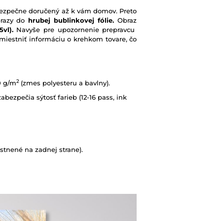
e bezpečne doručený až k vám domov. Preto
brazy do
hrubej bublinkovej fólie.
Obraz
vl).
Navyše pre upozornenie prepravcu
iestniť informáciu o krehkom tovare, čo
2
0 g/m
(zmes polyesteru a bavlny).
abezpečia sýtosť farieb (12-16 pass, ink
tnené na zadnej strane).