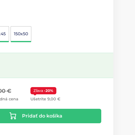
x45
150x50
00 €
Zľava
-20%
dná cena
Ušetríte 9,00 €
Pridať do košíka