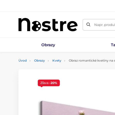
Napr. produk
Obrazy
T
Úvod
Obrazy
Kvety
Obraz romantické kvetiny na
Zľava
-20%