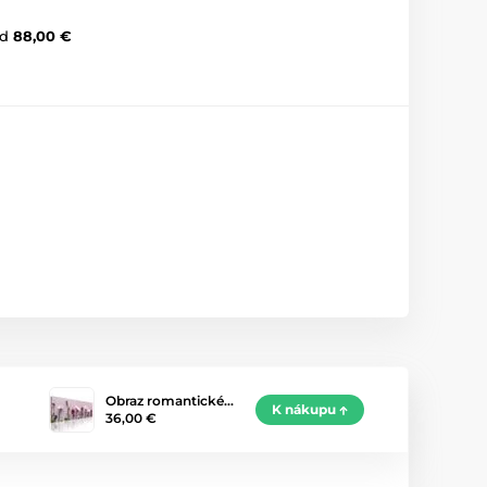
d
88,00 €
Obraz romantické…
K nákupu
36,00 €