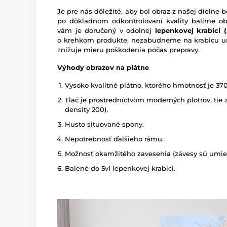
Je pre nás dôležité, aby bol obraz z našej dieln
po dôkladnom odkontrolovaní kvality balíme o
vám je doručený v odolnej
lepenkovej krabici (5
o krehkom produkte, nezabudneme na krabicu um
znižuje mieru poškodenia počas prepravy.
Výhody obrazov na plátne
Vysoko kvalitné plátno, ktorého hmotnosť je 37
Tlač je prostredníctvom moderných plotrov, tie z
density 200).
Husto situované spony.
Nepotrebnosť ďalšieho rámu.
Možnosť okamžitého zavesenia (závesy sú umies
Balené do 5vl lepenkovej krabici.