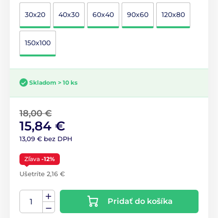
30x20
40x30
60x40
90x60
120x80
150x100
Skladom > 10 ks
18,00 €
15,84 €
13,09 € bez DPH
Zľava
-12%
Ušetríte 2,16 €
Pridať do košíka