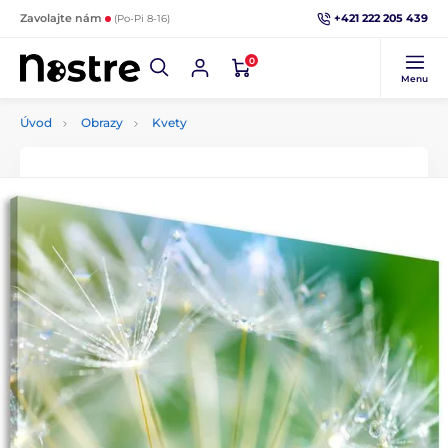
+421 222 205 439
Zavolajte nám
(Po-Pi 8-16)
0
Menu
Úvod
Obrazy
Kvety