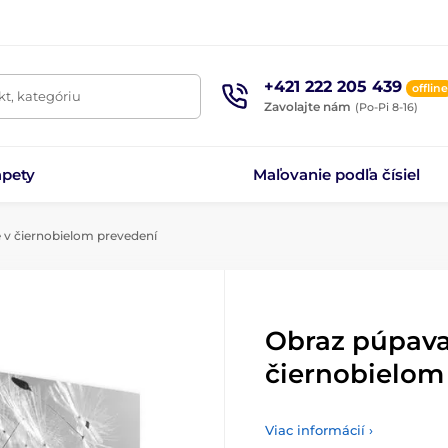
+421 222 205 439
offline
t, kategóriu
Zavolajte nám
(Po-Pi 8-16)
apety
Maľovanie podľa čísiel
 v čiernobielom prevedení
Obraz púpava
čiernobielom
Viac informácií ›