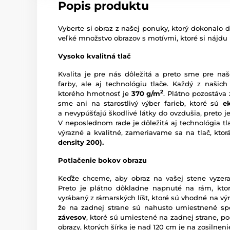
Popis produktu
Vyberte si obraz z našej ponuky, ktorý dokonalo d
veľké množstvo obrazov s motívmi, ktoré si nájdu
Vysoko kvalitná tlač
Kvalita je pre nás dôležitá a preto sme pre naš
farby, ale aj technológiu tlače. Každý z našich
2
ktorého hmotnosť je
370 g/m
. Plátno pozostáva
sme ani na starostlivý výber farieb, ktoré sú
e
a nevypúšťajú škodlivé látky do ovzdušia, preto je
V neposlednom rade je dôležitá aj technológia tl
výrazné a kvalitné, zameriavame sa na tlač, kto
density 200).
Potlačenie bokov obrazu
Keďže chceme, aby obraz na vašej stene vyzera
Preto je plátno dôkladne napnuté na rám, ktor
vyrábaný z rámarských líšt, ktoré sú vhodné na vý
že na zadnej strane sú nahusto umiestnené sp
závesov
, ktoré sú umiestené na zadnej strane, pod
obrazy, ktorých šírka je nad 120 cm je na zosilne