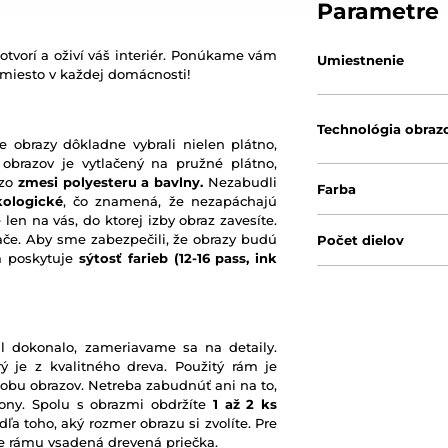
Parametre
otvorí a oživí váš interiér. Ponúkame vám
Umiestnenie
 miesto v každej domácnosti!
Technológia obraz
e obrazy dôkladne vybrali nielen plátno,
 obrazov je vytlačený na pružné plátno,
 zo
zmesi polyesteru a bavlny.
Nezabudli
Farba
kologické
, čo znamená, že nezapáchajú
 len na vás, do ktorej izby obraz zavesíte.
ače. Aby sme zabezpečili, že obrazy budú
Počet dielov
rá poskytuje
sýtosť farieb
(12-16 pass, ink
l dokonalo, zameriavame sa na detaily.
ý je z kvalitného dreva. Použitý rám je
robu obrazov. Netreba zabudnúť ani na to,
ony. Spolu s obrazmi obdržíte
1 až 2 ks
ľa toho, aký rozmer obrazu si zvolíte. Pre
nie rámu vsadená drevená priečka.