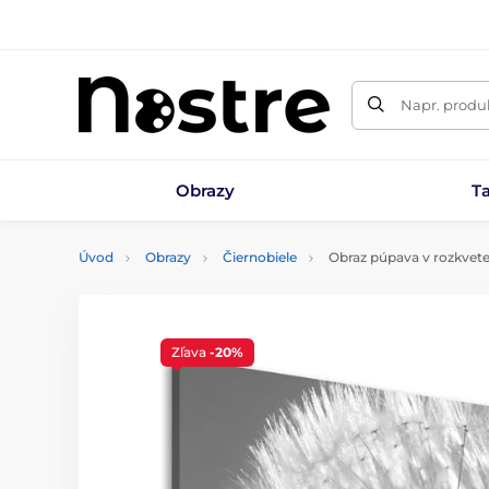
Napr. produk
Obrazy
T
Úvod
Obrazy
Čiernobiele
Obraz púpava v rozkvete
Zľava
-20%