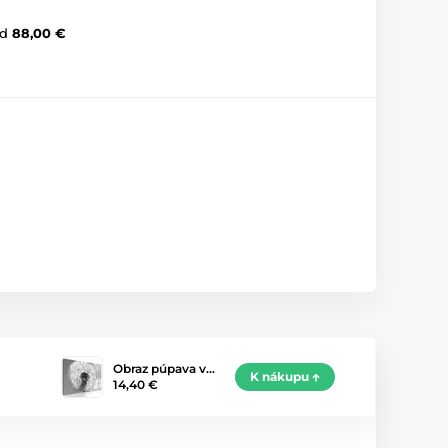
d
88,00 €
Obraz púpava v…
K nákupu
14,40 €