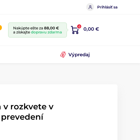
Prihlásiť sa
0
Nakúpte ešte za
88,00 €
0,00 €
a získajte
dopravu zdarma
Výpredaj
 v rozkvete v
 prevedení