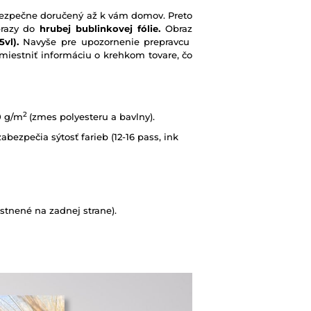
e bezpečne doručený až k vám domov. Preto
brazy do
hrubej bublinkovej fólie.
Obraz
vl).
Navyše pre upozornenie prepravcu
iestniť informáciu o krehkom tovare, čo
2
0 g/m
(zmes polyesteru a bavlny).
abezpečia sýtosť farieb (12-16 pass, ink
tnené na zadnej strane).