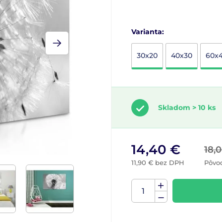
Varianta:
30x20
40x30
60x
Skladom > 10 ks
14,40 €
18,
11,90 € bez DPH
Pôvo