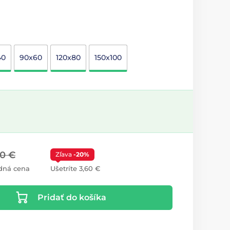
40
90x60
120x80
150x100
00 €
Zľava
-20%
dná cena
Ušetríte 3,60 €
Pridať do košíka