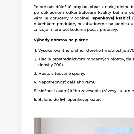
Je pre nás dôležité, aby bol obraz z našej dieln
po dôkladnom odkontrolovaní kvality balíme o
vám je doručený v odolnej
lepenkovej krabici (5
o krehkom produkte, nezabudneme na krabicu um
znižuje mieru poškodenia počas prepravy.
Výhody obrazov na plátne
Vysoko kvalitné plátno, ktorého hmotnosť je 37
Tlač je prostredníctvom moderných plotrov, tie z
density 200).
Husto situované spony.
Nepotrebnosť ďalšieho rámu.
Možnosť okamžitého zavesenia (závesy sú umies
Balené do 5vl lepenkovej krabici.