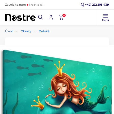
+421 222 205 439
Zavolajte nám
(Po-Pi 8-16)
0
Menu
Úvod
Obrazy
Detské