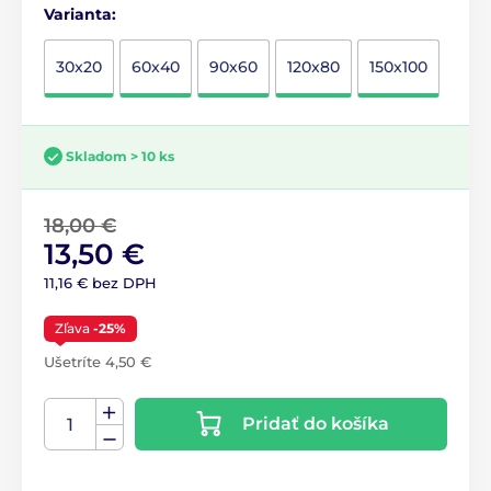
Varianta:
30x20
60x40
90x60
120x80
150x100
Skladom > 10 ks
18,00 €
13,50 €
11,16 € bez DPH
Zľava
-25%
Ušetríte 4,50 €
Pridať do košíka