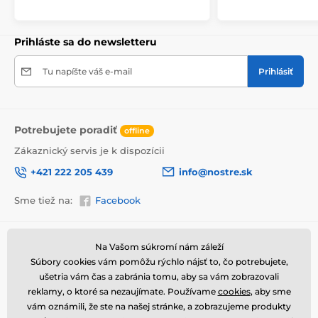
v odolnej
lepenkovej krabici (5vl).
Navyše pre
upozornenie prepravcu o krehkom produkte,
nezabudneme na krabicu umiestniť informáciu
Prihláste sa do newsletteru
o krehkom tovare, čo znižuje mieru poškodenia počas
prepravy.
Tu napíšte váš e-mail
Prihlásiť
Výhody obrazov na plátne
Vysoko kvalitné plátno, ktorého hmotnosť je 370
2
g/m
(zmes polyesteru a bavlny).
Potrebujete poradiť
offline
Tlač je prostredníctvom moderných plotrov, tie
Zákaznický servis je k dispozícii
zabezpečia sýtosť farieb (12-16 pass, ink density 200).
+421 222 205 439
info@nostre.sk
Husto situované spony.
Sme tiež na:
Facebook
Nepotrebnosť ďalšieho rámu.
Možnosť okamžitého zavesenia (závesy sú
umiestnené na zadnej strane).
Informácie o nákupe
Užitočné informácie
Na Vašom súkromí nám záleží
Balené do 5vl lepenkovej krabici.
Súbory cookies vám pomôžu rýchlo nájsť to, čo potrebujete,
Obchodné a reklamačné
Často kladené otázky
podmienky
ušetria vám čas a zabránia tomu, aby sa vám zobrazovali
Magazín
reklamy, o ktoré sa nezaujímate. Používame
cookies
, aby sme
Ochrana osobných údajov
Kontakty
vám oznámili, že ste na našej stránke, a zobrazujeme produkty
Doprava a platba