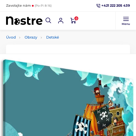
+421 222 205 439
Zavolajte nám
(Po-Pi 8-16)
0
Menu
Úvod
Obrazy
Detské