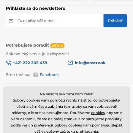
upozornenie prepravcu o krehkom produkte,
nezabudneme na krabicu umiestniť informáciu
Prihláste sa do newsletteru
o krehkom tovare, čo znižuje mieru poškodenia počas
prepravy.
Tu napíšte váš e-mail
Prihlásiť
Výhody obrazov na plátne
Vysoko kvalitné plátno, ktorého hmotnosť je 370
2
g/m
(zmes polyesteru a bavlny).
Potrebujete poradiť
offline
Tlač je prostredníctvom moderných plotrov, tie
Zákaznický servis je k dispozícii
zabezpečia sýtosť farieb (12-16 pass, ink density 200).
+421 222 205 439
info@nostre.sk
Husto situované spony.
Sme tiež na:
Facebook
Nepotrebnosť ďalšieho rámu.
Možnosť okamžitého zavesenia (závesy sú
umiestnené na zadnej strane).
Informácie o nákupe
Užitočné informácie
Na Vašom súkromí nám záleží
Balené do 5vl lepenkovej krabici.
Súbory cookies vám pomôžu rýchlo nájsť to, čo potrebujete,
Obchodné a reklamačné
Často kladené otázky
podmienky
ušetria vám čas a zabránia tomu, aby sa vám zobrazovali
Magazín
reklamy, o ktoré sa nezaujímate. Používame
cookies
, aby sme
Ochrana osobných údajov
Kontakty
vám oznámili, že ste na našej stránke, a zobrazujeme produkty
Doprava a platba
podľa vašich preferencií. Súbory cookies nám pomáhajú zlepšiť
váš vylepšený zážitok z prehliadania.
Ako vrátiť tovar