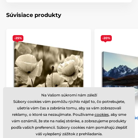
to, že na zadnej strane sú nahusto umiestnené spony.
Spolu s obrazmi obdržíte
1 až 2 ks závesov
, ktoré sú
Súvisiace produkty
umiestené na zadnej strane, podľa toho, aký rozmer
obrazu si zvolíte. Pre obrazy, ktorých šírka je nad 120
cm je na zosilnenie rámu vsadená drevená priečka.
-25%
-20%
Na Vašom súkromí nám záleží
Súbory cookies vám pomôžu rýchlo nájsť to, čo potrebujete,
Varianty (6)
ušetria vám čas a zabránia tomu, aby sa vám zobrazovali
reklamy, o ktoré sa nezaujímate. Používame
cookies
, aby sme
Bezpečné balenie
Obraz jedinečné divé maky v
Obraz fascinujú
vám oznámili, že ste na našej stránke, a zobrazujeme produkty
sépiovom prevedení
Je pre nás dôležité, aby bol obraz z našej dielne
podľa vašich preferencií. Súbory cookies nám pomáhajú zlepšiť
bezpečne doručený až k vám domov. Preto po
váš vylepšený zážitok z prehliadania.