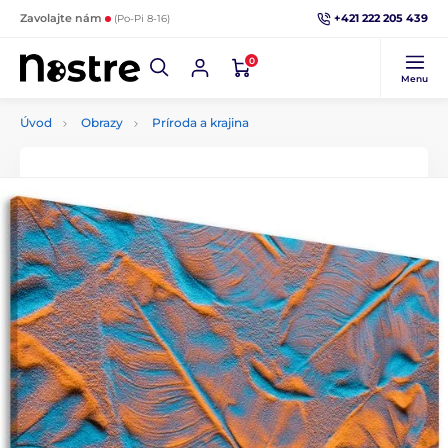
+421 222 205 439
Zavolajte nám
(Po-Pi 8-16)
0
Menu
Úvod
Obrazy
Príroda a krajina