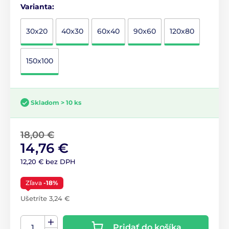
Varianta:
30x20
40x30
60x40
90x60
120x80
150x100
Skladom > 10 ks
18,00 €
14,76 €
12,20 € bez DPH
Zľava
-18%
Ušetríte 3,24 €
Pridať do košíka