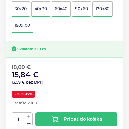
30x20
40x30
60x40
90x60
120x80
150x100
Skladom > 10 ks
18,00 €
15,84 €
13,09 € bez DPH
Zľava
-12%
Ušetríte 2,16 €
Pridať do košíka