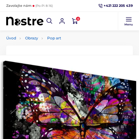
+421 222 205 439
Zavolajte nám
(Po-Pi 8-16)
0
Menu
Úvod
Obrazy
Pop art