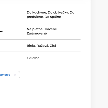
Do kuchyne
,
Do obývačky
,
Do
predsiene
,
Do spálne
Na plátne
,
Tlačené
,
ov
Zarámované
Biela
,
Ružová
,
Žltá
1-dielne
rametre