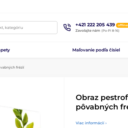
+421 222 205 439
offline
t, kategóriu
Zavolajte nám
(Po-Pi 8-16)
apety
Maľovanie podľa čísiel
vabných frézií
Obraz pestrof
pôvabných fré
Viac informácií ›