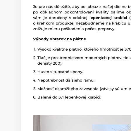
Je pre nás dôležité, aby bol obraz z našej dieln
po dôkladnom odkontrolovaní kvality balíme o
vám je doručený v odolnej
lepenkovej krabici (5
o krehkom produkte, nezabudneme na krabicu um
znižuje mieru poškodenia počas prepravy.
Výhody obrazov na plátne
Vysoko kvalitné plátno, ktorého hmotnosť je 37
Tlač je prostredníctvom moderných plotrov, tie z
density 200).
Husto situované spony.
Nepotrebnosť ďalšieho rámu.
Možnosť okamžitého zavesenia (závesy sú umies
Balené do 5vl lepenkovej krabici.