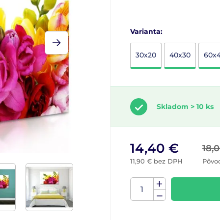
Varianta:
30x20
40x30
60x
Skladom > 10 ks
14,40 €
18,
11,90 € bez DPH
Pôvo