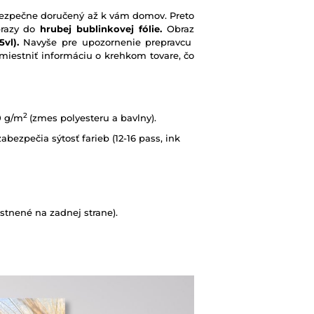
e bezpečne doručený až k vám domov. Preto
brazy do
hrubej bublinkovej fólie.
Obraz
vl).
Navyše pre upozornenie prepravcu
iestniť informáciu o krehkom tovare, čo
2
0 g/m
(zmes polyesteru a bavlny).
abezpečia sýtosť farieb (12-16 pass, ink
tnené na zadnej strane).