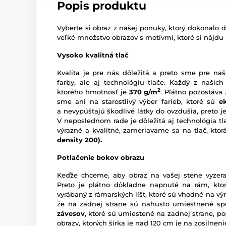
Popis produktu
Vyberte si obraz z našej ponuky, ktorý dokonalo d
veľké množstvo obrazov s motívmi, ktoré si nájdu
Vysoko kvalitná tlač
Kvalita je pre nás dôležitá a preto sme pre naš
farby, ale aj technológiu tlače. Každý z našich
2
ktorého hmotnosť je
370 g/m
. Plátno pozostáva
sme ani na starostlivý výber farieb, ktoré sú
e
a nevypúšťajú škodlivé látky do ovzdušia, preto je
V neposlednom rade je dôležitá aj technológia tl
výrazné a kvalitné, zameriavame sa na tlač, kto
density 200).
Potlačenie bokov obrazu
Keďže chceme, aby obraz na vašej stene vyzera
Preto je plátno dôkladne napnuté na rám, ktor
vyrábaný z rámarských líšt, ktoré sú vhodné na vý
že na zadnej strane sú nahusto umiestnené sp
závesov
, ktoré sú umiestené na zadnej strane, pod
obrazy, ktorých šírka je nad 120 cm je na zosilne