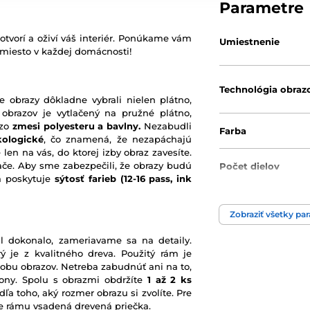
Parametre
otvorí a oživí váš interiér. Ponúkame vám
Umiestnenie
 miesto v každej domácnosti!
Technológia obraz
e obrazy dôkladne vybrali nielen plátno,
 obrazov je vytlačený na pružné plátno,
 zo
zmesi polyesteru a bavlny.
Nezabudli
Farba
kologické
, čo znamená, že nezapáchajú
 len na vás, do ktorej izby obraz zavesíte.
ače. Aby sme zabezpečili, že obrazy budú
Počet dielov
rá poskytuje
sýtosť farieb
(12-16 pass, ink
Zobraziť všetky pa
l dokonalo, zameriavame sa na detaily.
ý je z kvalitného dreva. Použitý rám je
robu obrazov. Netreba zabudnúť ani na to,
ony. Spolu s obrazmi obdržíte
1 až 2 ks
ľa toho, aký rozmer obrazu si zvolíte. Pre
nie rámu vsadená drevená priečka.