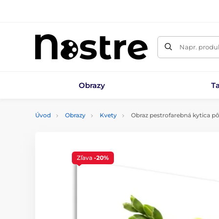
Napr. produk
Obrazy
T
Úvod
Obrazy
Kvety
Obraz pestrofarebná kytica pô
Zľava
-20%