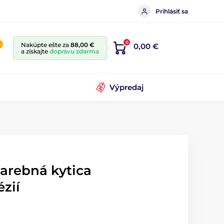
Prihlásiť sa
0
Nakúpte ešte za
88,00 €
0,00 €
a získajte
dopravu zdarma
Výpredaj
arebná kytica
zií