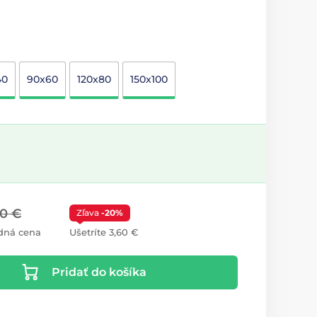
40
90x60
120x80
150x100
00 €
Zľava
-20%
dná cena
Ušetríte 3,60 €
Pridať do košíka