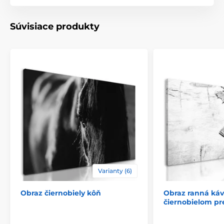
Použitý rám je vyrábaný z rámarských líšt, ktoré sú
vhodné na výrobu obrazov. Netreba zabudnúť ani na
to, že na zadnej strane sú nahusto umiestnené spony.
Súvisiace produkty
Spolu s obrazmi obdržíte
1 až 2 ks závesov
, ktoré sú
umiestené na zadnej strane, podľa toho, aký rozmer
obrazu si zvolíte. Pre obrazy, ktorých šírka je nad 120
cm je na zosilnenie rámu vsadená drevená priečka.
Varianty (6)
Obraz čiernobiely kôň
Obraz ranná káv
čiernobielom pr
Bezpečné balenie
Je pre nás dôležité, aby bol obraz z našej dielne