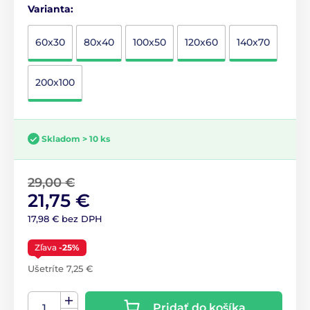
Varianta:
60x30
80x40
100x50
120x60
140x70
200x100
Skladom > 10 ks
29,00 €
21,75 €
17,98 € bez DPH
Zľava
-25%
Ušetríte 7,25 €
Pridať do košíka