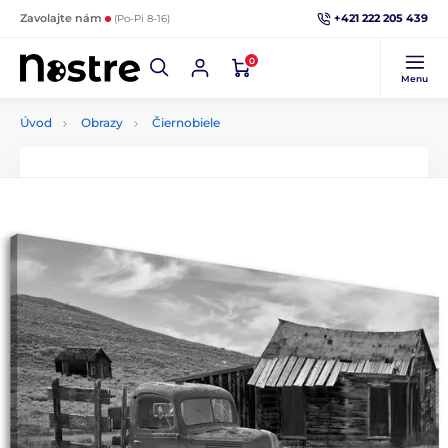
+421 222 205 439
Zavolajte nám
(Po-Pi 8-16)
0
Menu
Úvod
Obrazy
Čiernobiele