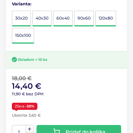
Varianta:
30x20
40x30
60x40
90x60
120x80
150x100
Skladom > 10 ks
18,00 €
14,40 €
11,90 € bez DPH
Zľava
-20%
Ušetríte 3,60 €
Pridať do košíka