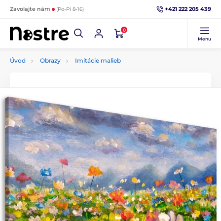
+421 222 205 439
Zavolajte nám
(Po-Pi 8-16)
0
Menu
Úvod
Obrazy
Imitácie malieb