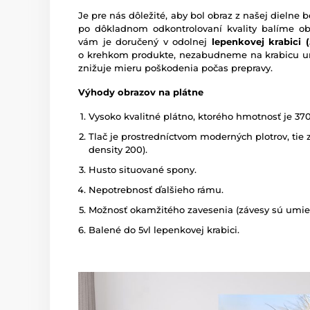
Je pre nás dôležité, aby bol obraz z našej dieln
po dôkladnom odkontrolovaní kvality balíme o
vám je doručený v odolnej
lepenkovej krabici (5
o krehkom produkte, nezabudneme na krabicu um
znižuje mieru poškodenia počas prepravy.
Výhody obrazov na plátne
Vysoko kvalitné plátno, ktorého hmotnosť je 37
Tlač je prostredníctvom moderných plotrov, tie z
density 200).
Husto situované spony.
Nepotrebnosť ďalšieho rámu.
Možnosť okamžitého zavesenia (závesy sú umies
Balené do 5vl lepenkovej krabici.