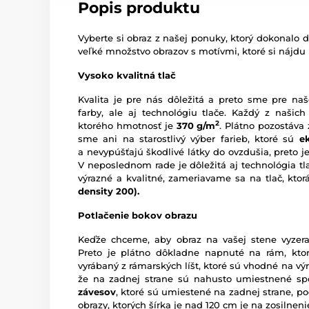
Popis produktu
Vyberte si obraz z našej ponuky, ktorý dokonalo d
veľké množstvo obrazov s motívmi, ktoré si nájdu
Vysoko kvalitná tlač
Kvalita je pre nás dôležitá a preto sme pre naš
farby, ale aj technológiu tlače. Každý z našich
2
ktorého hmotnosť je
370 g/m
. Plátno pozostáva
sme ani na starostlivý výber farieb, ktoré sú
e
a nevypúšťajú škodlivé látky do ovzdušia, preto je
V neposlednom rade je dôležitá aj technológia tl
výrazné a kvalitné, zameriavame sa na tlač, kto
density 200).
Potlačenie bokov obrazu
Keďže chceme, aby obraz na vašej stene vyzera
Preto je plátno dôkladne napnuté na rám, ktor
vyrábaný z rámarských líšt, ktoré sú vhodné na vý
že na zadnej strane sú nahusto umiestnené sp
závesov
, ktoré sú umiestené na zadnej strane, pod
obrazy, ktorých šírka je nad 120 cm je na zosilne