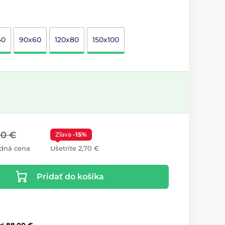
40
90x60
120x80
150x100
00 €
Zľava
-15%
dná cena
Ušetríte 2,70 €
Pridať do košíka
d
88,00 €