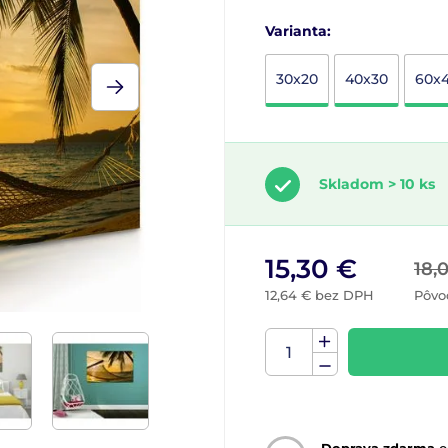
Varianta:
30x20
40x30
60x
Skladom > 10 ks
15,30 €
18,
12,64 € bez DPH
Pôvo
Doprava zdarma
o