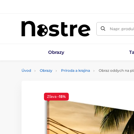
Napr. produk
Obrazy
T
Úvod
Obrazy
Príroda a krajina
Obraz oddych na pl
Zľava
-15%