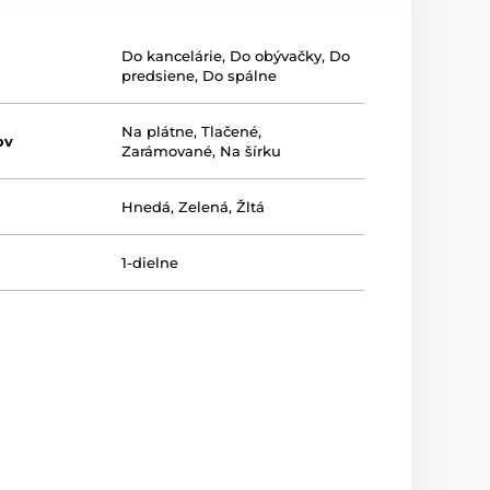
Do kancelárie
,
Do obývačky
,
Do
predsiene
,
Do spálne
Na plátne
,
Tlačené
,
ov
Zarámované
,
Na šírku
Hnedá
,
Zelená
,
Žltá
1-dielne