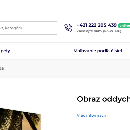
+421 222 205 439
online
t, kategóriu
Zavolajte nám
(Po-Pi 8-16)
apety
Maľovanie podľa čísiel
áži
Obraz oddych
Viac informácií ›