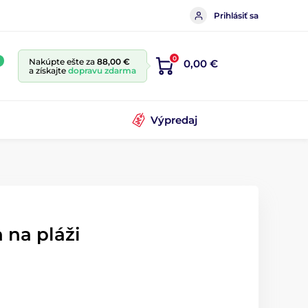
Prihlásiť sa
0
Nakúpte ešte za
88,00 €
0,00 €
a získajte
dopravu zdarma
Výpredaj
 na pláži