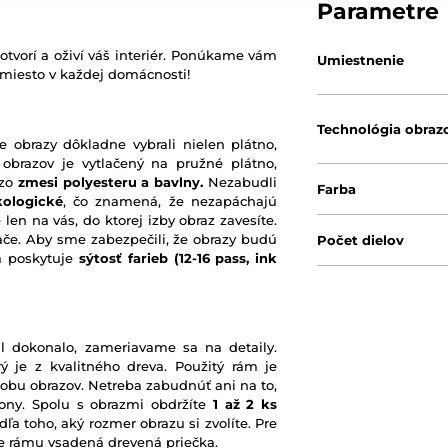
Parametre
otvorí a oživí váš interiér. Ponúkame vám
Umiestnenie
 miesto v každej domácnosti!
Technológia obraz
e obrazy dôkladne vybrali nielen plátno,
 obrazov je vytlačený na pružné plátno,
 zo
zmesi polyesteru a bavlny.
Nezabudli
Farba
kologické
, čo znamená, že nezapáchajú
 len na vás, do ktorej izby obraz zavesíte.
ače. Aby sme zabezpečili, že obrazy budú
Počet dielov
rá poskytuje
sýtosť farieb
(12-16 pass, ink
l dokonalo, zameriavame sa na detaily.
ý je z kvalitného dreva. Použitý rám je
robu obrazov. Netreba zabudnúť ani na to,
ony. Spolu s obrazmi obdržíte
1 až 2 ks
ľa toho, aký rozmer obrazu si zvolíte. Pre
nie rámu vsadená drevená priečka.