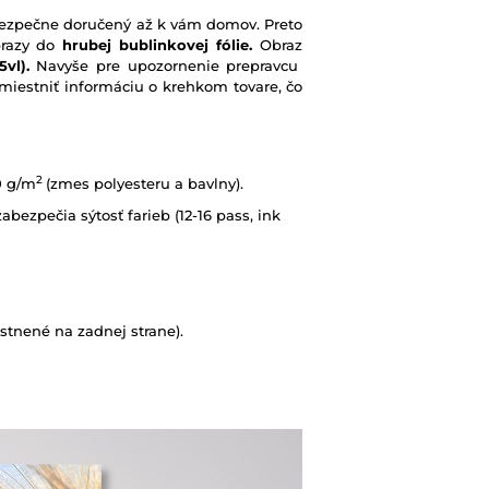
e bezpečne doručený až k vám domov. Preto
brazy do
hrubej bublinkovej fólie.
Obraz
vl).
Navyše pre upozornenie prepravcu
iestniť informáciu o krehkom tovare, čo
2
0 g/m
(zmes polyesteru a bavlny).
abezpečia sýtosť farieb (12-16 pass, ink
tnené na zadnej strane).