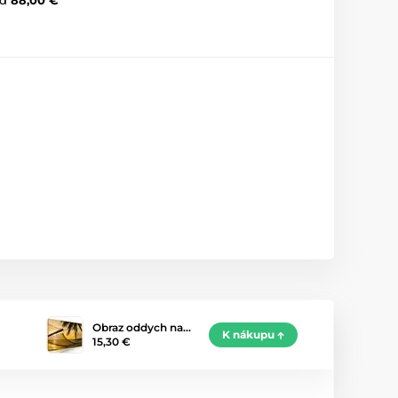
Obraz oddych na…
K nákupu
15,30 €