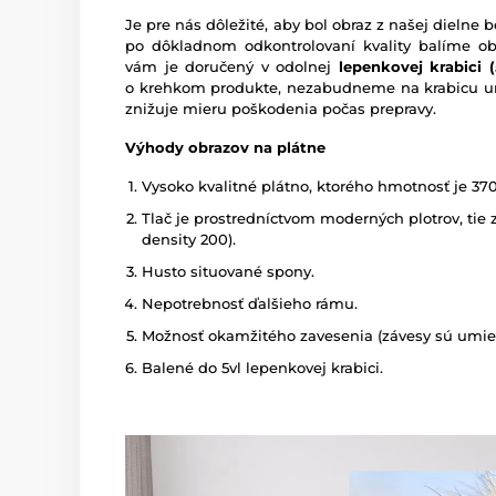
Je pre nás dôležité, aby bol obraz z našej dieln
po dôkladnom odkontrolovaní kvality balíme o
vám je doručený v odolnej
lepenkovej krabici (5
o krehkom produkte, nezabudneme na krabicu um
znižuje mieru poškodenia počas prepravy.
Výhody obrazov na plátne
Vysoko kvalitné plátno, ktorého hmotnosť je 37
Tlač je prostredníctvom moderných plotrov, tie z
density 200).
Husto situované spony.
Nepotrebnosť ďalšieho rámu.
Možnosť okamžitého zavesenia (závesy sú umies
Balené do 5vl lepenkovej krabici.