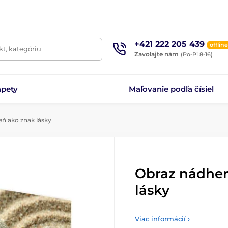
+421 222 205 439
offline
t, kategóriu
Zavolajte nám
(Po-Pi 8-16)
apety
Maľovanie podľa čísiel
ň ako znak lásky
Obraz nádhe
lásky
Viac informácií ›