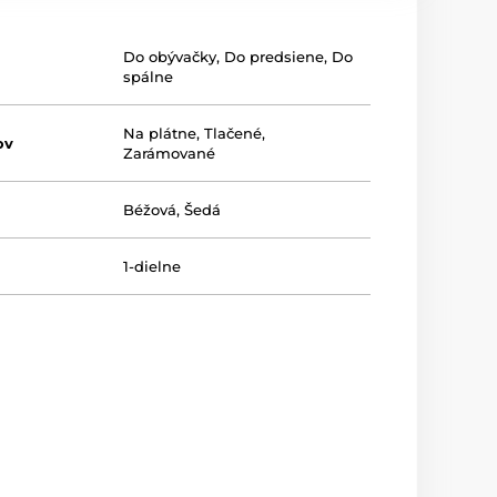
Do obývačky
,
Do predsiene
,
Do
spálne
Na plátne
,
Tlačené
,
ov
Zarámované
Béžová
,
Šedá
1-dielne