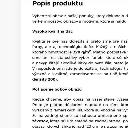
Popis produktu
Vyberte si obraz z našej ponuky, ktorý dokonalo d
veľké množstvo obrazov s motívmi, ktoré si nájdu
Vysoko kvalitná tlač
Kvalita je pre nás dôležitá a preto sme pre naš
farby, ale aj technológiu tlače. Každý z našich
2
ktorého hmotnosť je
370 g/m
. Plátno pozostáva
sme ani na starostlivý výber farieb, ktoré sú
e
a nevypúšťajú škodlivé látky do ovzdušia, preto je
V neposlednom rade je dôležitá aj technológia tl
výrazné a kvalitné, zameriavame sa na tlač, kto
density 200).
Potlačenie bokov obrazu
Keďže chceme, aby obraz na vašej stene vyzera
Preto je plátno dôkladne napnuté na rám, ktor
vyrábaný z rámarských líšt, ktoré sú vhodné na vý
že na zadnej strane sú nahusto umiestnené sp
závesov
, ktoré sú umiestené na zadnej strane, pod
obrazy, ktorých šírka je nad 120 cm je na zosilne