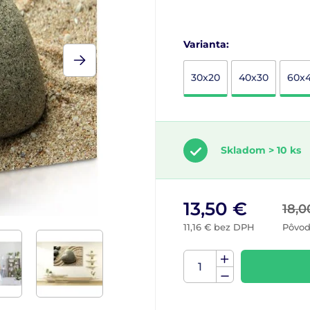
Varianta:
30x20
40x30
60x
Skladom > 10 ks
13,50 €
18,0
11,16 € bez DPH
Pôvod