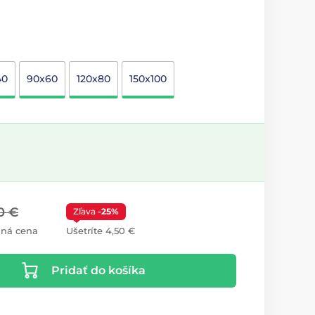
40
90x60
120x80
150x100
0 €
Zľava
-25%
ná cena
Ušetríte 4,50 €
Pridať do košíka