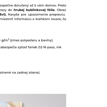
e bezpečne doručený až k vám domov. Preto
brazy do
hrubej bublinkovej fólie.
Obraz
vl).
Navyše pre upozornenie prepravcu
iestniť informáciu o krehkom tovare, čo
2
0 g/m
(zmes polyesteru a bavlny).
abezpečia sýtosť farieb (12-16 pass, ink
tnené na zadnej strane).