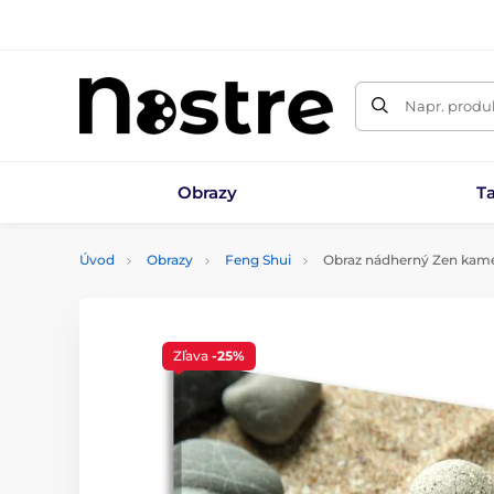
Napr. produk
Obrazy
T
Úvod
Obrazy
Feng Shui
Obraz nádherný Zen kame
Zľava
-25%