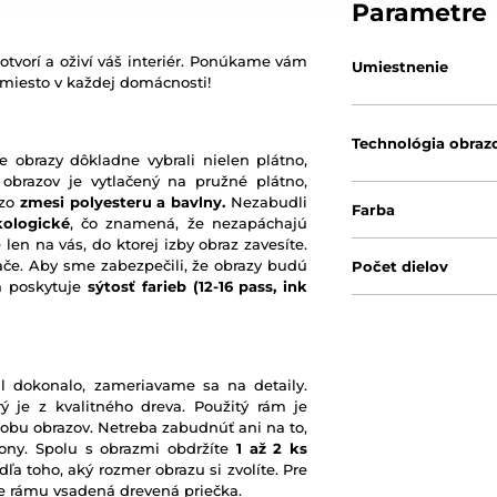
Parametre
otvorí a oživí váš interiér. Ponúkame vám
Umiestnenie
 miesto v každej domácnosti!
Technológia obraz
e obrazy dôkladne vybrali nielen plátno,
 obrazov je vytlačený na pružné plátno,
 zo
zmesi polyesteru a bavlny.
Nezabudli
Farba
kologické
, čo znamená, že nezapáchajú
 len na vás, do ktorej izby obraz zavesíte.
ače. Aby sme zabezpečili, že obrazy budú
Počet dielov
rá poskytuje
sýtosť farieb
(12-16 pass, ink
l dokonalo, zameriavame sa na detaily.
ý je z kvalitného dreva. Použitý rám je
robu obrazov. Netreba zabudnúť ani na to,
ony. Spolu s obrazmi obdržíte
1 až 2 ks
ľa toho, aký rozmer obrazu si zvolíte. Pre
nie rámu vsadená drevená priečka.