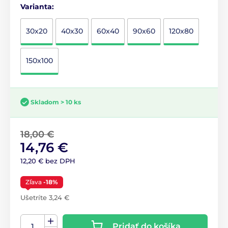
Varianta:
30x20
40x30
60x40
90x60
120x80
150x100
Skladom > 10 ks
18,00 €
14,76 €
12,20 € bez DPH
Zľava
-18%
Ušetríte 3,24 €
Pridať do košíka