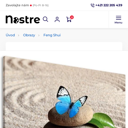
+421 222 205 439
Zavolajte nám
(Po-Pi 8-16)
0
Menu
Úvod
Obrazy
Feng Shui