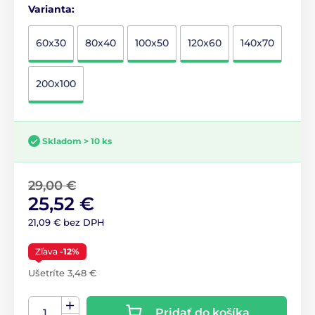
Varianta:
60x30
80x40
100x50
120x60
140x70
200x100
Skladom > 10 ks
29,00 €
25,52 €
21,09 € bez DPH
Zľava
-12%
Ušetríte 3,48 €
Pridať do košíka