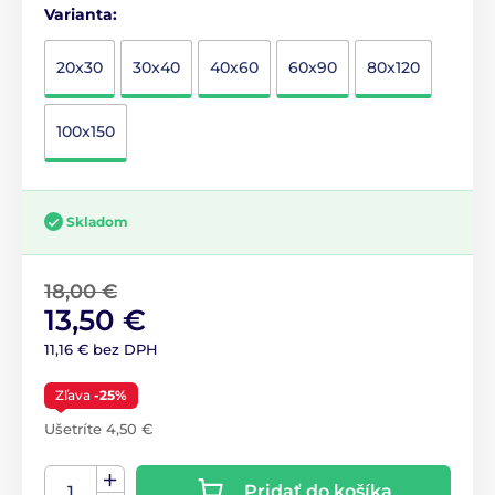
Varianta:
20x30
30x40
40x60
60x90
80x120
100x150
Skladom
18,00 €
13,50 €
11,16 € bez DPH
Zľava
-25%
Ušetríte 4,50 €
Pridať do košíka