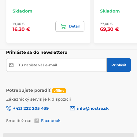
kliknutí na konkrétny rozmer na stránke si môžete
pozrieť presný náhľad. Každá tapeta sa skladá z pásov
Skladom
Skladom
širokých 49 cm.
18,00 €
77,00 €
Rozmery (v cm): 147x270
(3 pásy),
196x270
(4 pásy),
Detail
16,20 €
69,30 €
245x270
(5 pásov)
, 294x270
(6 pásov)
Prihláste sa do newsletteru
Tu napíšte váš e-mail
Prihlásiť
Potrebujete poradiť
offline
Zákaznický servis je k dispozícii
+421 222 205 439
info@nostre.sk
Sme tiež na:
Facebook
Ekologické riešenie do každého priestoru
Použitá technológia tlače je šetrná k životnému