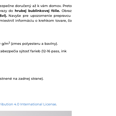
e bezpečne doručený až k vám domov. Preto
brazy do
hrubej bublinkovej fólie.
Obraz
vl).
Navyše pre upozornenie prepravcu
iestniť informáciu o krehkom tovare, čo
2
0 g/m
(zmes polyesteru a bavlny).
abezpečia sýtosť farieb (12-16 pass, ink
tnené na zadnej strane).
ibution 4.0 International License
.