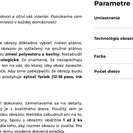
Parametre
otvorí a oživí váš interiér. Ponúkame vám
Umiestnenie
 miesto v každej domácnosti!
Technológia obraz
e obrazy dôkladne vybrali nielen plátno,
 obrazov je vytlačený na pružné plátno,
 zo
zmesi polyesteru a bavlny.
Nezabudli
Farba
kologické
, čo znamená, že nezapáchajú
 len na vás, do ktorej izby obraz zavesíte.
ače. Aby sme zabezpečili, že obrazy budú
Počet dielov
rá poskytuje
sýtosť farieb
(12-16 pass, ink
l dokonalo, zameriavame sa na detaily.
ý je z kvalitného dreva. Použitý rám je
robu obrazov. Netreba zabudnúť ani na to,
ony. Spolu s obrazmi obdržíte
1 až 2 ks
ľa toho, aký rozmer obrazu si zvolíte. Pre
nie rámu vsadená drevená priečka.