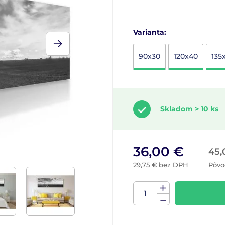
Varianta:
90x30
120x40
135
Skladom > 10 ks
36,00 €
45,
29,75 € bez DPH
Pôvo