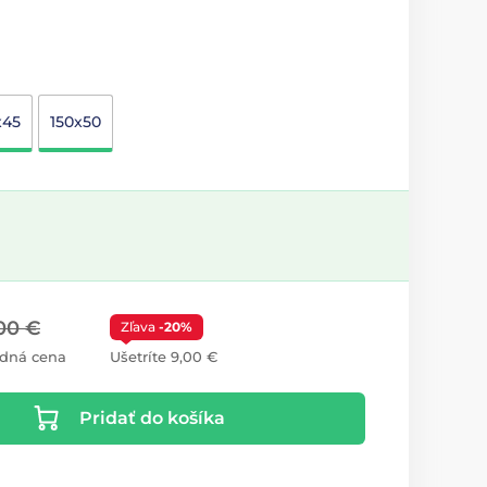
x45
150x50
00 €
Zľava
-20%
dná cena
Ušetríte 9,00 €
Pridať do košíka