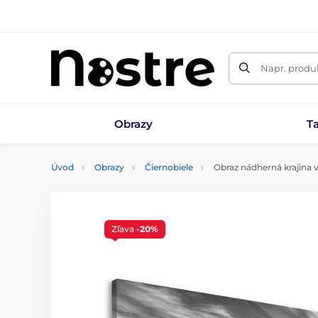
Napr. produk
Obrazy
T
Úvod
Obrazy
Čiernobiele
Obraz nádherná krajina 
Zľava
-20%