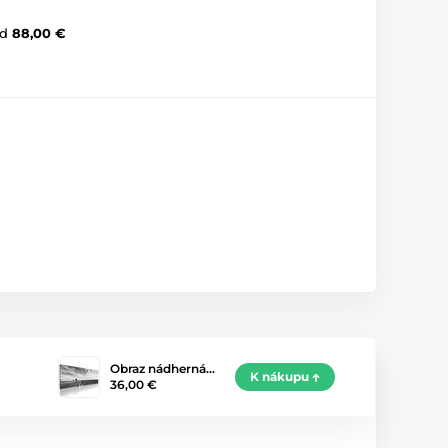
d
88,00 €
Obraz nádherná…
K nákupu
36,00 €