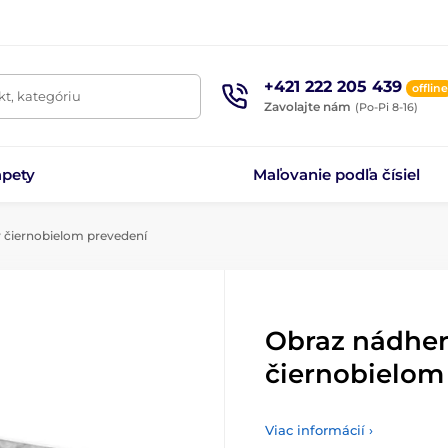
+421 222 205 439
offline
t, kategóriu
Zavolajte nám
(Po-Pi 8-16)
apety
Maľovanie podľa čísiel
v čiernobielom prevedení
Obraz nádher
čiernobielom
Viac informácií ›