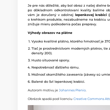
Je pre nás dôležité, aby bol obraz z našej dieln
po dôkladnom odkontrolovaní kvality balíme o
vám je doručený v odolnej
lepenkovej krabici (5
o krehkom produkte, nezabudneme na krabicu um
znižuje mieru poškodenia počas prepravy.
Výhody obrazov na plátne
Vysoko kvalitné plátno, ktorého hmotnosť je 37
Tlač je prostredníctvom moderných plotrov, tie z
density 200).
Husto situované spony.
Nepotrebnosť ďalšieho rámu.
Možnosť okamžitého zavesenia (závesy sú umies
Balené do 5vl lepenkovej krabici.
Autorom motívu je
Johannes Plenio
.
Obrázok spadá pod licenciu
Creative Commons Attr