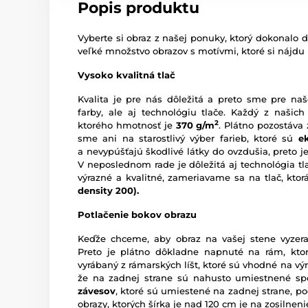
Popis produktu
Vyberte si obraz z našej ponuky, ktorý dokonalo d
veľké množstvo obrazov s motívmi, ktoré si nájdu
Vysoko kvalitná tlač
Kvalita je pre nás dôležitá a preto sme pre naš
farby, ale aj technológiu tlače. Každý z našich
2
ktorého hmotnosť je
370 g/m
. Plátno pozostáva
sme ani na starostlivý výber farieb, ktoré sú
e
a nevypúšťajú škodlivé látky do ovzdušia, preto je
V neposlednom rade je dôležitá aj technológia tl
výrazné a kvalitné, zameriavame sa na tlač, kto
density 200).
Potlačenie bokov obrazu
Keďže chceme, aby obraz na vašej stene vyzera
Preto je plátno dôkladne napnuté na rám, ktor
vyrábaný z rámarských líšt, ktoré sú vhodné na vý
že na zadnej strane sú nahusto umiestnené sp
závesov
, ktoré sú umiestené na zadnej strane, pod
obrazy, ktorých šírka je nad 120 cm je na zosilne