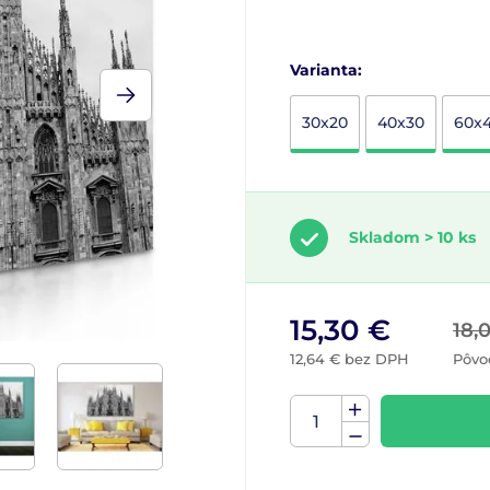
Varianta:
30x20
40x30
60x
Skladom > 10 ks
15,30 €
18,
12,64 € bez DPH
Pôvo