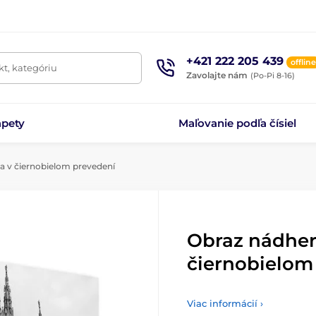
+421 222 205 439
offline
t, kategóriu
Zavolajte nám
(Po-Pi 8-16)
apety
Maľovanie podľa čísiel
a v čiernobielom prevedení
Obraz nádher
čiernobielom
Viac informácií ›