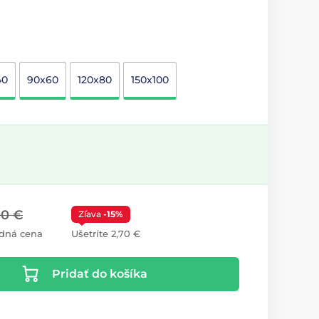
40
90x60
120x80
150x100
00 €
Zľava
-15%
dná cena
Ušetríte 2,70 €
Pridať do košíka