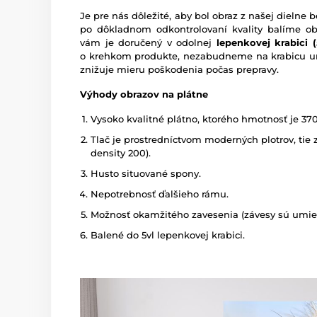
Je pre nás dôležité, aby bol obraz z našej dieln
po dôkladnom odkontrolovaní kvality balíme o
vám je doručený v odolnej
lepenkovej krabici (5
o krehkom produkte, nezabudneme na krabicu um
znižuje mieru poškodenia počas prepravy.
Výhody obrazov na plátne
Vysoko kvalitné plátno, ktorého hmotnosť je 37
Tlač je prostredníctvom moderných plotrov, tie z
density 200).
Husto situované spony.
Nepotrebnosť ďalšieho rámu.
Možnosť okamžitého zavesenia (závesy sú umies
Balené do 5vl lepenkovej krabici.