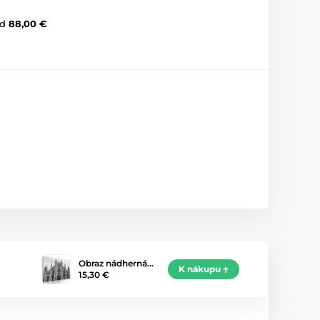
d
88,00 €
Obraz nádherná…
K nákupu
15,30 €