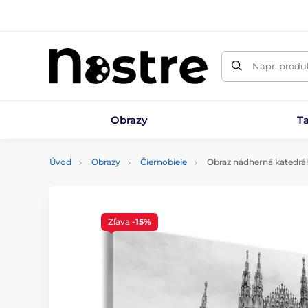
Napr. produk
Obrazy
T
Úvod
Obrazy
Čiernobiele
Obraz nádherná katedrál
Zľava
-15%