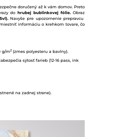
e bezpečne doručený až k vám domov. Preto
brazy do
hrubej bublinkovej fólie.
Obraz
vl).
Navyše pre upozornenie prepravcu
iestniť informáciu o krehkom tovare, čo
2
0 g/m
(zmes polyesteru a bavlny).
abezpečia sýtosť farieb (12-16 pass, ink
tnené na zadnej strane).