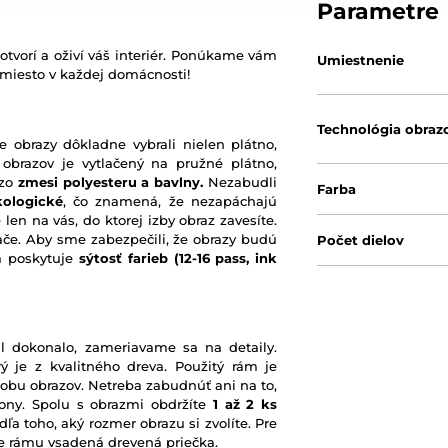
Parametre
otvorí a oživí váš interiér. Ponúkame vám
Umiestnenie
 miesto v každej domácnosti!
Technológia obraz
e obrazy dôkladne vybrali nielen plátno,
 obrazov je vytlačený na pružné plátno,
 zo
zmesi polyesteru a bavlny.
Nezabudli
Farba
kologické
, čo znamená, že nezapáchajú
 len na vás, do ktorej izby obraz zavesíte.
ače. Aby sme zabezpečili, že obrazy budú
Počet dielov
rá poskytuje
sýtosť farieb
(12-16 pass, ink
l dokonalo, zameriavame sa na detaily.
ý je z kvalitného dreva. Použitý rám je
robu obrazov. Netreba zabudnúť ani na to,
ony. Spolu s obrazmi obdržíte
1 až 2 ks
ľa toho, aký rozmer obrazu si zvolíte. Pre
nie rámu vsadená drevená priečka.