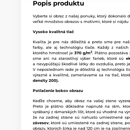
Popis produktu
Vyberte si obraz z našej ponuky, ktorý dokonalo d
veľké množstvo obrazov s motívmi, ktoré si nájdu
Vysoko kvalitná tlač
Kvalita je pre nás dôležitá a preto sme pre naš
farby, ale aj technológiu tlače. Každý z našich
2
ktorého hmotnosť je
370 g/m
. Plátno pozostáva
sme ani na starostlivý výber farieb, ktoré sú
e
a nevypúšťajú škodlivé látky do ovzdušia, preto je
V neposlednom rade je dôležitá aj technológia tl
výrazné a kvalitné, zameriavame sa na tlač, kto
density 200).
Potlačenie bokov obrazu
Keďže chceme, aby obraz na vašej stene vyzera
Preto je plátno dôkladne napnuté na rám, ktor
vyrábaný z rámarských líšt, ktoré sú vhodné na vý
že na zadnej strane sú nahusto umiestnené sp
závesov
, ktoré sú umiestené na zadnej strane, pod
obrazy, ktorých šírka je nad 120 cm je na zosilne