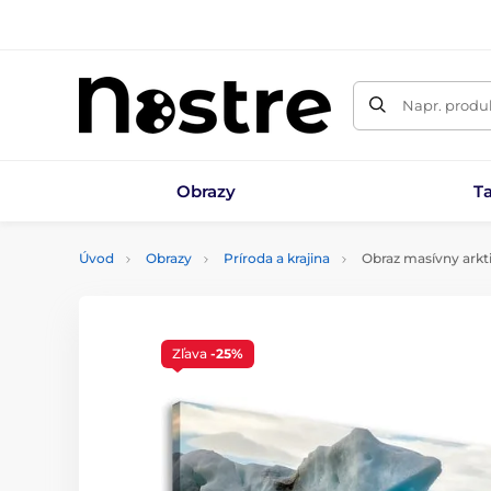
Napr. produk
Obrazy
T
Úvod
Obrazy
Príroda a krajina
Obraz masívny arkt
Zľava
-25%