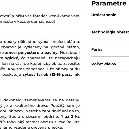
Parametre
Umiestnenie
otvorí a oživí váš interiér. Ponúkame vám
 miesto v každej domácnosti!
Technológia obraz
e obrazy dôkladne vybrali nielen plátno,
 obrazov je vytlačený na pružné plátno,
Farba
 zo
zmesi polyesteru a bavlny.
Nezabudli
kologické
, čo znamená, že nezapáchajú
 len na vás, do ktorej izby obraz zavesíte.
Počet dielov
ače. Aby sme zabezpečili, že obrazy budú
rá poskytuje
sýtosť farieb
(12-16 pass, ink
l dokonalo, zameriavame sa na detaily.
ý je z kvalitného dreva. Použitý rám je
robu obrazov. Netreba zabudnúť ani na to,
ony. Spolu s obrazmi obdržíte
1 až 2 ks
ľa toho, aký rozmer obrazu si zvolíte. Pre
nie rámu vsadená drevená priečka.