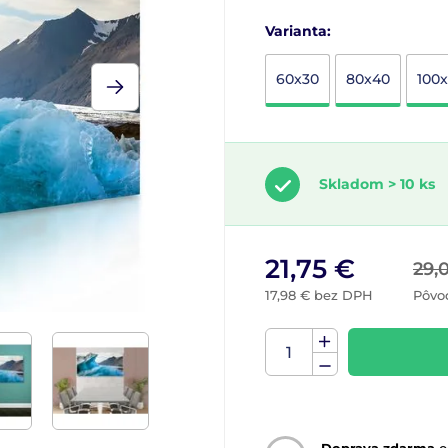
Varianta:
60x30
80x40
100
Skladom > 10 ks
21,75 €
29,
17,98 € bez DPH
Pôvo
Doprava zdarma
o