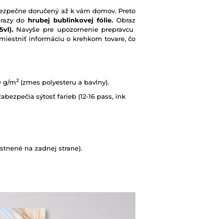
e bezpečne doručený až k vám domov. Preto
brazy do
hrubej bublinkovej fólie.
Obraz
vl).
Navyše pre upozornenie prepravcu
iestniť informáciu o krehkom tovare, čo
2
0 g/m
(zmes polyesteru a bavlny).
abezpečia sýtosť farieb (12-16 pass, ink
tnené na zadnej strane).