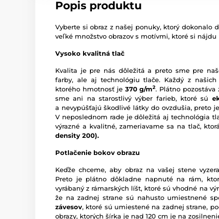
Popis produktu
Vyberte si obraz z našej ponuky, ktorý dokonalo d
veľké množstvo obrazov s motívmi, ktoré si nájdu
Vysoko kvalitná tlač
Kvalita je pre nás dôležitá a preto sme pre naš
farby, ale aj technológiu tlače. Každý z našich
2
ktorého hmotnosť je
370 g/m
. Plátno pozostáva
sme ani na starostlivý výber farieb, ktoré sú
e
a nevypúšťajú škodlivé látky do ovzdušia, preto je
V neposlednom rade je dôležitá aj technológia tl
výrazné a kvalitné, zameriavame sa na tlač, kto
density 200).
Potlačenie bokov obrazu
Keďže chceme, aby obraz na vašej stene vyzera
Preto je plátno dôkladne napnuté na rám, ktor
vyrábaný z rámarských líšt, ktoré sú vhodné na vý
že na zadnej strane sú nahusto umiestnené sp
závesov
, ktoré sú umiestené na zadnej strane, pod
obrazy, ktorých šírka je nad 120 cm je na zosilne