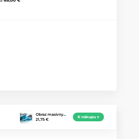
Obraz masívny…
K nákupu
21,75 €