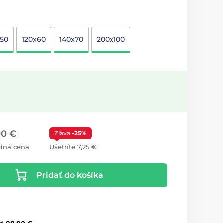
x50
120x60
140x70
200x100
00 €
Zľava
-25%
dná cena
Ušetríte 7,25 €
Pridať do košíka
d
88,00 €