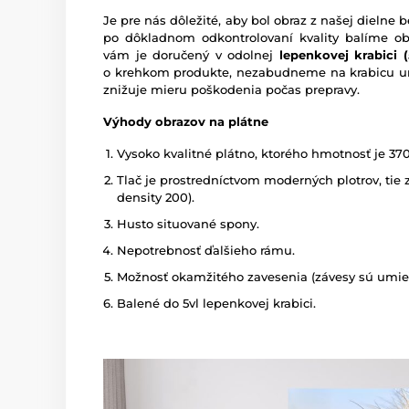
Je pre nás dôležité, aby bol obraz z našej dieln
po dôkladnom odkontrolovaní kvality balíme o
vám je doručený v odolnej
lepenkovej krabici (5
o krehkom produkte, nezabudneme na krabicu um
znižuje mieru poškodenia počas prepravy.
Výhody obrazov na plátne
Vysoko kvalitné plátno, ktorého hmotnosť je 37
Tlač je prostredníctvom moderných plotrov, tie z
density 200).
Husto situované spony.
Nepotrebnosť ďalšieho rámu.
Možnosť okamžitého zavesenia (závesy sú umies
Balené do 5vl lepenkovej krabici.