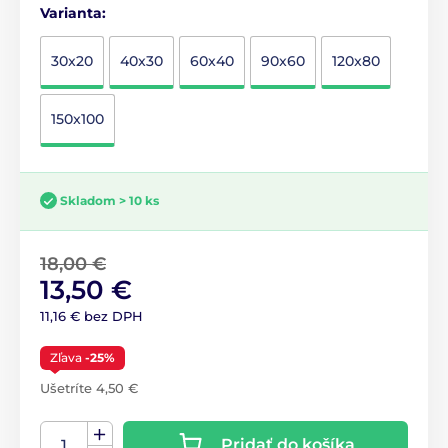
Varianta:
30x20
40x30
60x40
90x60
120x80
150x100
Skladom > 10 ks
18,00 €
13,50 €
11,16 € bez DPH
Zľava
-25%
Ušetríte 4,50 €
Pridať do košíka