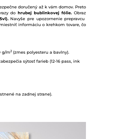
e bezpečne doručený až k vám domov. Preto
brazy do
hrubej bublinkovej fólie.
Obraz
vl).
Navyše pre upozornenie prepravcu
iestniť informáciu o krehkom tovare, čo
2
0 g/m
(zmes polyesteru a bavlny).
abezpečia sýtosť farieb (12-16 pass, ink
tnené na zadnej strane).