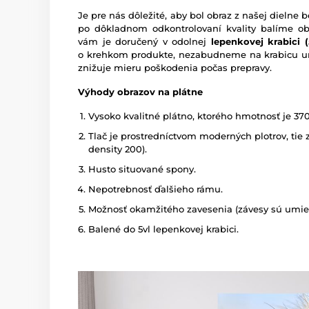
Je pre nás dôležité, aby bol obraz z našej dieln
po dôkladnom odkontrolovaní kvality balíme o
vám je doručený v odolnej
lepenkovej krabici (5
o krehkom produkte, nezabudneme na krabicu um
znižuje mieru poškodenia počas prepravy.
Výhody obrazov na plátne
Vysoko kvalitné plátno, ktorého hmotnosť je 37
Tlač je prostredníctvom moderných plotrov, tie z
density 200).
Husto situované spony.
Nepotrebnosť ďalšieho rámu.
Možnosť okamžitého zavesenia (závesy sú umies
Balené do 5vl lepenkovej krabici.