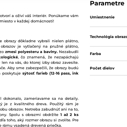
Parametre
otvorí a oživí váš interiér. Ponúkame vám
Umiestnenie
 miesto v každej domácnosti!
Technológia obraz
e obrazy dôkladne vybrali nielen plátno,
 obrazov je vytlačený na pružné plátno,
 zo
zmesi polyesteru a bavlny.
Nezabudli
Farba
kologické
, čo znamená, že nezapáchajú
 len na vás, do ktorej izby obraz zavesíte.
ače. Aby sme zabezpečili, že obrazy budú
Počet dielov
rá poskytuje
sýtosť farieb
(12-16 pass, ink
l dokonalo, zameriavame sa na detaily.
ý je z kvalitného dreva. Použitý rám je
robu obrazov. Netreba zabudnúť ani na to,
ony. Spolu s obrazmi obdržíte
1 až 2 ks
ľa toho, aký rozmer obrazu si zvolíte. Pre
nie rámu vsadená drevená priečka.