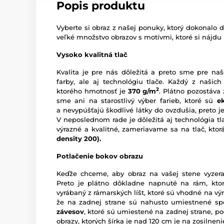
Popis produktu
Vyberte si obraz z našej ponuky, ktorý dokonalo d
veľké množstvo obrazov s motívmi, ktoré si nájdu
Vysoko kvalitná tlač
Kvalita je pre nás dôležitá a preto sme pre naš
farby, ale aj technológiu tlače. Každý z našich
2
ktorého hmotnosť je
370 g/m
. Plátno pozostáva
sme ani na starostlivý výber farieb, ktoré sú
e
a nevypúšťajú škodlivé látky do ovzdušia, preto je
V neposlednom rade je dôležitá aj technológia tl
výrazné a kvalitné, zameriavame sa na tlač, kto
density 200).
Potlačenie bokov obrazu
Keďže chceme, aby obraz na vašej stene vyzera
Preto je plátno dôkladne napnuté na rám, ktor
vyrábaný z rámarských líšt, ktoré sú vhodné na vý
že na zadnej strane sú nahusto umiestnené sp
závesov
, ktoré sú umiestené na zadnej strane, pod
obrazy, ktorých šírka je nad 120 cm je na zosilne