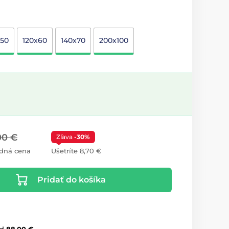
x50
120x60
140x70
200x100
00 €
Zľava
-30%
dná cena
Ušetríte 8,70 €
Pridať do košíka
d
88,00 €