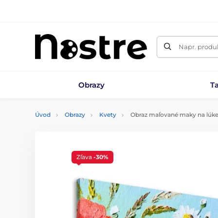
Napr. produk
Obrazy
T
Úvod
Obrazy
Kvety
Obraz maľované maky na lúk
Zľava
-30%