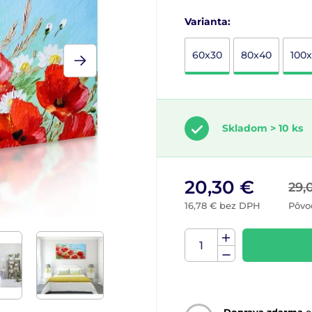
Varianta:
60x30
80x40
100
Skladom > 10 ks
20,30 €
29,
16,78 € bez DPH
Pôvo
Doprava zdarma
o