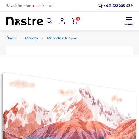
+421 222 205 439
Zavolajte nám
(Po-Pi 8-16)
0
Menu
Úvod
Obrazy
Príroda a krajina