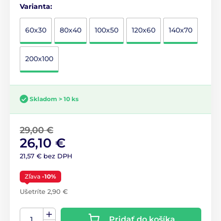
Varianta:
60x30
80x40
100x50
120x60
140x70
200x100
Skladom > 10 ks
29,00 €
26,10 €
21,57 € bez DPH
Zľava
-10%
Ušetríte 2,90 €
Pridať do košíka