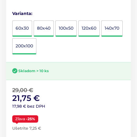
Varianta:
60x30
80x40
100x50
120x60
140x70
200x100
Skladom > 10 ks
29,00 €
21,75 €
17,98 € bez DPH
Zľava
-25%
Ušetríte 7,25 €