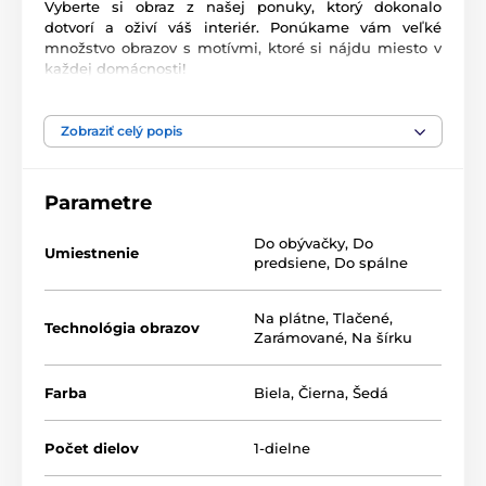
Vyberte si obraz z našej ponuky, ktorý dokonalo
dotvorí a oživí váš interiér. Ponúkame vám veľké
množstvo obrazov s motívmi, ktoré si nájdu miesto v
každej domácnosti!
Vysoko kvalitná tlač
Zobraziť celý popis
Kvalita je pre nás dôležitá a preto sme pre naše obrazy
dôkladne vybrali nielen plátno, farby, ale aj
technológiu tlače. Každý z našich obrazov je vytlačený
Parametre
2
na pružné plátno, ktorého hmotnosť je
370 g/m
.
Plátno pozostáva zo
zmesi polyesteru a bavlny.
Do obývačky
,
Do
Nezabudli sme ani na starostlivý výber farieb, ktoré sú
Umiestnenie
predsiene
,
Do spálne
ekologické
, čo znamená, že nezapáchajú
a nevypúšťajú škodlivé látky do ovzdušia, preto je len
na vás, do ktorej izby obraz zavesíte. V neposlednom
Na plátne
,
Tlačené
,
Technológia obrazov
rade je dôležitá aj technológia tlače. Aby sme
Zarámované
,
Na šírku
zabezpečili, že obrazy budú výrazné a kvalitné,
zameriavame sa na tlač, ktorá poskytuje
sýtosť
farieb
(12-16 pass, ink density 200).
Farba
Biela
,
Čierna
,
Šedá
Potlačenie bokov obrazu
Počet dielov
1-dielne
Keďže chceme, aby obraz na vašej stene vyzeral