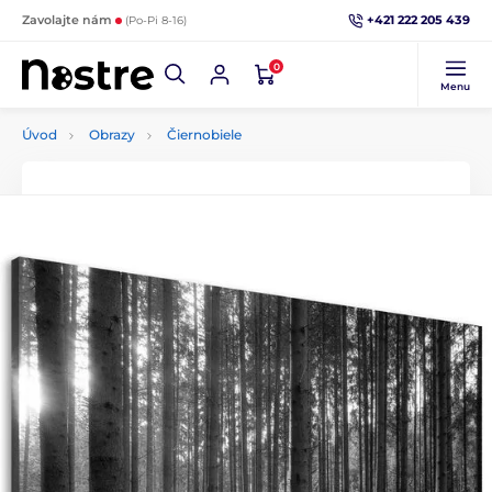
+421 222 205 439
Zavolajte nám
(Po-Pi 8-16)
0
Menu
Úvod
Obrazy
Čiernobiele