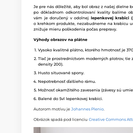
Je pre nás dôležité, aby bol obraz z našej dieln
po dôkladnom odkontrolovaní kvality balíme o
vám je doručený v odolnej
lepenkovej krabici (5
o krehkom produkte, nezabudneme na krabicu um
znižuje mieru poškodenia počas prepravy.
Výhody obrazov na plátne
Vysoko kvalitné plátno, ktorého hmotnosť je 37
Tlač je prostredníctvom moderných plotrov, tie z
density 200).
Husto situované spony.
Nepotrebnosť ďalšieho rámu.
Možnosť okamžitého zavesenia (závesy sú umies
Balené do 5vl lepenkovej krabici.
Autorom motívu je
Johannes Plenio
.
Obrázok spadá pod licenciu
Creative Commons Attr