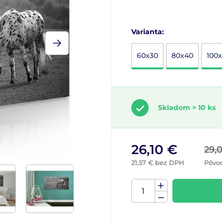
Varianta:
60x30
80x40
100
Skladom > 10 ks
26,10 €
29,
21,57 € bez DPH
Pôvo