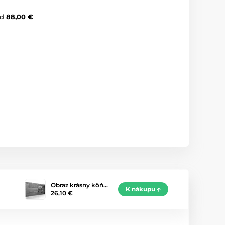
d
88,00 €
Obraz krásny kôň…
K nákupu
26,10 €