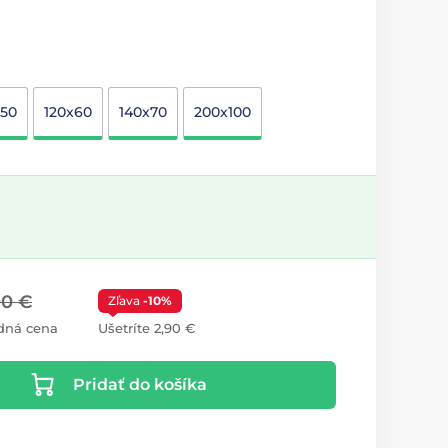
x50
120x60
140x70
200x100
00 €
Zľava
-10%
dná cena
Ušetríte 2,90 €
Pridať do košíka