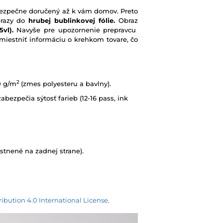
e bezpečne doručený až k vám domov. Preto
brazy do
hrubej bublinkovej fólie.
Obraz
vl).
Navyše pre upozornenie prepravcu
iestniť informáciu o krehkom tovare, čo
2
0 g/m
(zmes polyesteru a bavlny).
abezpečia sýtosť farieb (12-16 pass, ink
tnené na zadnej strane).
ibution 4.0 International License
.