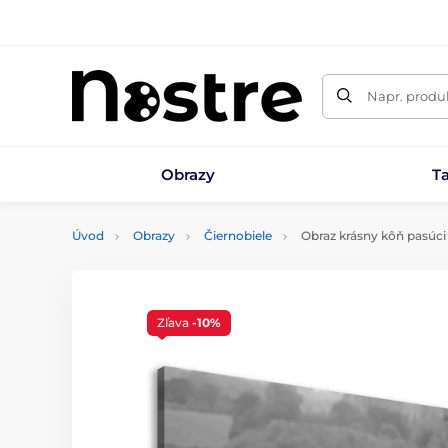
Napr. produk
Obrazy
T
Úvod
Obrazy
Čiernobiele
Obraz krásny kôň pasúci 
Zľava
-10%