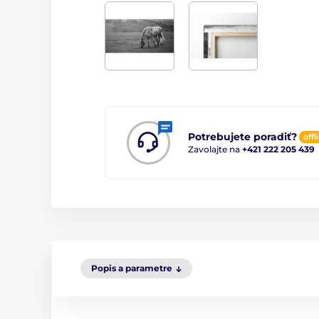
Potrebujete poradiť?
offl
Zavolajte na
+421 222 205 439
Popis a parametre