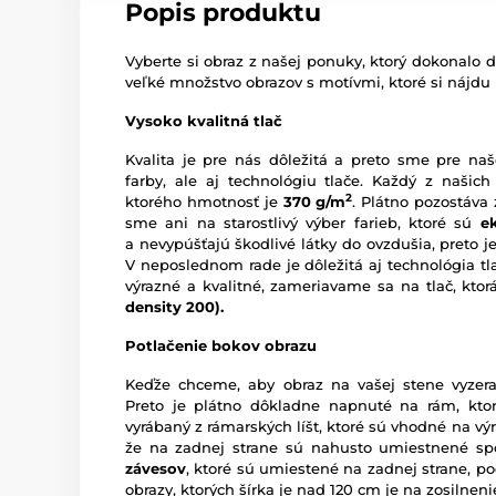
Popis produktu
Vyberte si obraz z našej ponuky, ktorý dokonalo d
veľké množstvo obrazov s motívmi, ktoré si nájdu
Vysoko kvalitná tlač
Kvalita je pre nás dôležitá a preto sme pre naš
farby, ale aj technológiu tlače. Každý z našich
2
ktorého hmotnosť je
370 g/m
. Plátno pozostáva
sme ani na starostlivý výber farieb, ktoré sú
e
a nevypúšťajú škodlivé látky do ovzdušia, preto je
V neposlednom rade je dôležitá aj technológia tl
výrazné a kvalitné, zameriavame sa na tlač, kto
density 200).
Potlačenie bokov obrazu
Keďže chceme, aby obraz na vašej stene vyzera
Preto je plátno dôkladne napnuté na rám, ktor
vyrábaný z rámarských líšt, ktoré sú vhodné na vý
že na zadnej strane sú nahusto umiestnené sp
závesov
, ktoré sú umiestené na zadnej strane, pod
obrazy, ktorých šírka je nad 120 cm je na zosilne