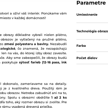
Parametre
otvorí a oživí váš interiér. Ponúkame vám
Umiestnenie
 miesto v každej domácnosti!
Technológia obraz
e obrazy dôkladne vybrali nielen plátno,
 obrazov je vytlačený na pružné plátno,
 zo
zmesi polyesteru a bavlny.
Nezabudli
Farba
kologické
, čo znamená, že nezapáchajú
 len na vás, do ktorej izby obraz zavesíte.
ače. Aby sme zabezpečili, že obrazy budú
Počet dielov
rá poskytuje
sýtosť farieb
(12-16 pass, ink
l dokonalo, zameriavame sa na detaily.
ý je z kvalitného dreva. Použitý rám je
robu obrazov. Netreba zabudnúť ani na to,
ony. Spolu s obrazmi obdržíte
1 až 2 ks
ľa toho, aký rozmer obrazu si zvolíte. Pre
nie rámu vsadená drevená priečka.