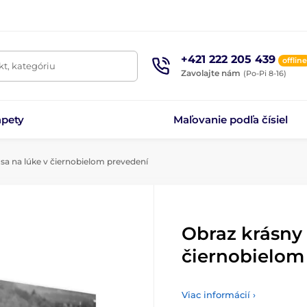
+421 222 205 439
offline
t, kategóriu
Zavolajte nám
(Po-Pi 8-16)
apety
Maľovanie podľa čísiel
sa na lúke v čiernobielom prevedení
Obraz krásny 
čiernobielom
Viac informácií ›