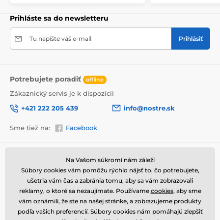
upozornenie prepravcu o krehkom produkte,
nezabudneme na krabicu umiestniť informáciu
Prihláste sa do newsletteru
o krehkom tovare, čo znižuje mieru poškodenia počas
prepravy.
Tu napíšte váš e-mail
Prihlásiť
Výhody obrazov na plátne
Vysoko kvalitné plátno, ktorého hmotnosť je 370
2
g/m
(zmes polyesteru a bavlny).
Potrebujete poradiť
offline
Tlač je prostredníctvom moderných plotrov, tie
Zákaznický servis je k dispozícii
zabezpečia sýtosť farieb (12-16 pass, ink density 200).
+421 222 205 439
info@nostre.sk
Husto situované spony.
Nepotrebnosť ďalšieho rámu.
Sme tiež na:
Facebook
Možnosť okamžitého zavesenia (závesy sú
umiestnené na zadnej strane).
Informácie o nákupe
Užitočné informácie
Na Vašom súkromí nám záleží
Balené do 5vl lepenkovej krabici.
Súbory cookies vám pomôžu rýchlo nájsť to, čo potrebujete,
Obchodné a reklamačné
Často kladené otázky
Autorom motívu je
Johannes Plenio
.
podmienky
ušetria vám čas a zabránia tomu, aby sa vám zobrazovali
Magazín
reklamy, o ktoré sa nezaujímate. Používame
cookies
, aby sme
Ochrana osobných údajov
Obrázok spadá pod licenciu
Creative Commons
Kontakty
vám oznámili, že ste na našej stránke, a zobrazujeme produkty
Attribution 4.0 International License
.
Doprava a platba
podľa vašich preferencií. Súbory cookies nám pomáhajú zlepšiť