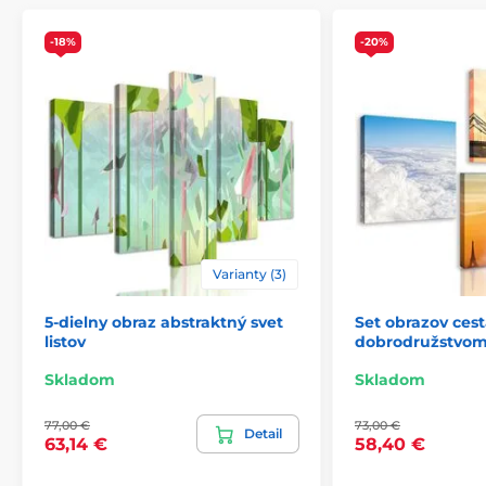
obrazu si zvolíte. Pre obrazy, ktorých šírka je nad 120
cm je na zosilnenie rámu vsadená drevená priečka.
-18%
-20%
Varianty (3)
5-dielny obraz abstraktný svet
Set obrazov cest
listov
dobrodružstvo
Bezpečné balenie
Skladom
Skladom
Je pre nás dôležité, aby bol obraz z našej dielne
bezpečne doručený až k vám domov. Preto po
dôkladnom odkontrolovaní kvality balíme obrazy do
77,00 €
73,00 €
Detail
63,14 €
58,40 €
hrubej bublinkovej fólie.
Obraz vám je doručený
v odolnej
lepenkovej krabici (5vl).
Navyše pre