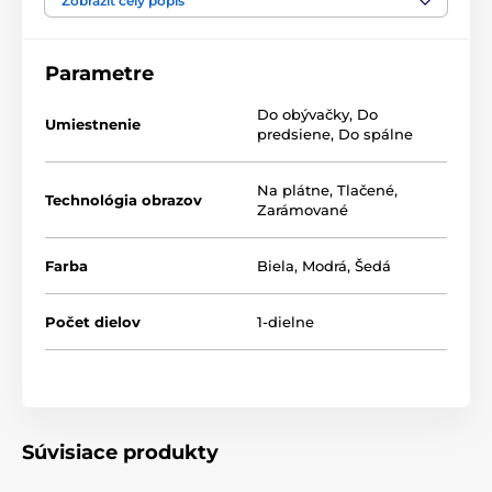
Zobraziť celý popis
Kvalita je pre nás dôležitá a preto sme pre naše obrazy
dôkladne vybrali nielen plátno, farby, ale aj
technológiu tlače. Každý z našich obrazov je vytlačený
Parametre
2
na pružné plátno, ktorého hmotnosť je
370 g/m
.
Plátno pozostáva zo
zmesi polyesteru a bavlny.
Do obývačky
,
Do
Nezabudli sme ani na starostlivý výber farieb, ktoré sú
Umiestnenie
predsiene
,
Do spálne
ekologické
, čo znamená, že nezapáchajú
a nevypúšťajú škodlivé látky do ovzdušia, preto je len
na vás, do ktorej izby obraz zavesíte. V neposlednom
Na plátne
,
Tlačené
,
Technológia obrazov
rade je dôležitá aj technológia tlače. Aby sme
Zarámované
zabezpečili, že obrazy budú výrazné a kvalitné,
zameriavame sa na tlač, ktorá poskytuje
sýtosť
farieb
(12-16 pass, ink density 200).
Farba
Biela
,
Modrá
,
Šedá
Potlačenie bokov obrazu
Počet dielov
1-dielne
Keďže chceme, aby obraz na vašej stene vyzeral
dokonalo, zameriavame sa na detaily. Preto je plátno
dôkladne napnuté na rám, ktorý je z kvalitného dreva.
Použitý rám je vyrábaný z rámarských líšt, ktoré sú
vhodné na výrobu obrazov. Netreba zabudnúť ani na
to, že na zadnej strane sú nahusto umiestnené spony.
Súvisiace produkty
Spolu s obrazmi obdržíte
1 až 2 ks závesov
, ktoré sú
umiestené na zadnej strane, podľa toho, aký rozmer