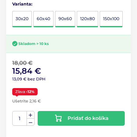
Varianta:
30x20
60x40
90x60
120x80
150x100
Skladom > 10 ks
18,00 €
15,84 €
13,09 € bez DPH
Zľava
-12%
Ušetríte 2,16 €
Pridať do košíka