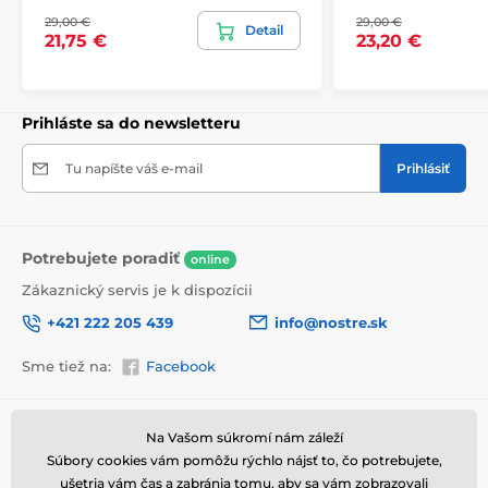
v odolnej
lepenkovej krabici (5vl).
Navyše pre
29,00 €
29,00 €
Detail
upozornenie prepravcu o krehkom produkte,
21,75 €
23,20 €
nezabudneme na krabicu umiestniť informáciu
o krehkom tovare, čo znižuje mieru poškodenia počas
prepravy.
Prihláste sa do newsletteru
Výhody obrazov na plátne
Tu napíšte váš e-mail
Prihlásiť
Vysoko kvalitné plátno, ktorého hmotnosť je 370
2
g/m
(zmes polyesteru a bavlny).
Tlač je prostredníctvom moderných plotrov, tie
zabezpečia sýtosť farieb (12-16 pass, ink density 200).
Potrebujete poradiť
online
Husto situované spony.
Zákaznický servis je k dispozícii
Nepotrebnosť ďalšieho rámu.
+421 222 205 439
info@nostre.sk
Možnosť okamžitého zavesenia (závesy sú
umiestnené na zadnej strane).
Sme tiež na:
Facebook
Balené do 5vl lepenkovej krabici.
Informácie o nákupe
Užitočné informácie
Na Vašom súkromí nám záleží
Súbory cookies vám pomôžu rýchlo nájsť to, čo potrebujete,
Obchodné a reklamačné
Často kladené otázky
podmienky
ušetria vám čas a zabránia tomu, aby sa vám zobrazovali