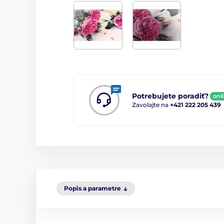
Potrebujete poradiť?
onl
Zavolajte na
+421 222 205 439
Popis a parametre