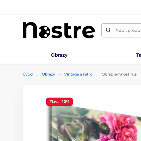
Napr. produk
Obrazy
T
Úvod
Obrazy
Vintage a retro
Obraz jemnosť ruží
Zľava
-10%