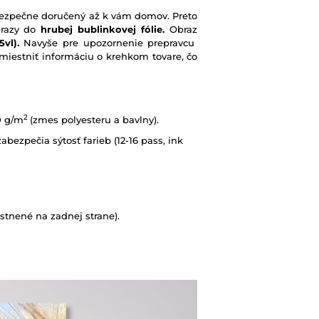
e bezpečne doručený až k vám domov. Preto
brazy do
hrubej bublinkovej fólie.
Obraz
vl).
Navyše pre upozornenie prepravcu
iestniť informáciu o krehkom tovare, čo
2
0 g/m
(zmes polyesteru a bavlny).
abezpečia sýtosť farieb (12-16 pass, ink
tnené na zadnej strane).