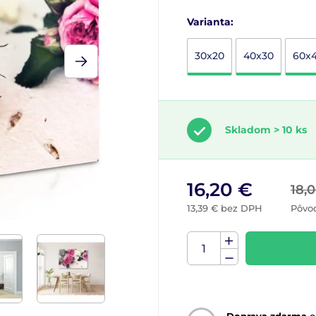
Varianta:
30x20
40x30
60x
Skladom > 10 ks
16,20 €
18,
13,39 € bez DPH
Pôvo
Doprava zdarma
o