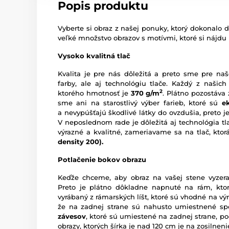
Popis produktu
Vyberte si obraz z našej ponuky, ktorý dokonalo d
veľké množstvo obrazov s motívmi, ktoré si nájdu
Vysoko kvalitná tlač
Kvalita je pre nás dôležitá a preto sme pre naš
farby, ale aj technológiu tlače. Každý z našich
2
ktorého hmotnosť je
370 g/m
. Plátno pozostáva
sme ani na starostlivý výber farieb, ktoré sú
e
a nevypúšťajú škodlivé látky do ovzdušia, preto je
V neposlednom rade je dôležitá aj technológia tl
výrazné a kvalitné, zameriavame sa na tlač, kto
density 200).
Potlačenie bokov obrazu
Keďže chceme, aby obraz na vašej stene vyzera
Preto je plátno dôkladne napnuté na rám, ktor
vyrábaný z rámarských líšt, ktoré sú vhodné na vý
že na zadnej strane sú nahusto umiestnené sp
závesov
, ktoré sú umiestené na zadnej strane, pod
obrazy, ktorých šírka je nad 120 cm je na zosilne