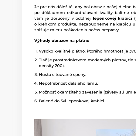
Je pre nás dôležité, aby bol obraz z našej dieln
po dôkladnom odkontrolovaní kvality balíme o
vám je doručený v odolnej
lepenkovej krabici (5
o krehkom produkte, nezabudneme na krabicu um
znižuje mieru poškodenia počas prepravy.
Výhody obrazov na plátne
Vysoko kvalitné plátno, ktorého hmotnosť je 37
Tlač je prostredníctvom moderných plotrov, tie z
density 200).
Husto situované spony.
Nepotrebnosť ďalšieho rámu.
Možnosť okamžitého zavesenia (závesy sú umies
Balené do 5vl lepenkovej krabici.