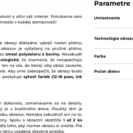
Parametre
otvorí a oživí váš interiér. Ponúkame vám
Umiestnenie
 miesto v každej domácnosti!
Technológia obraz
e obrazy dôkladne vybrali nielen plátno,
 obrazov je vytlačený na pružné plátno,
 zo
zmesi polyesteru a bavlny.
Nezabudli
Farba
kologické
, čo znamená, že nezapáchajú
 len na vás, do ktorej izby obraz zavesíte.
ače. Aby sme zabezpečili, že obrazy budú
Počet dielov
rá poskytuje
sýtosť farieb
(12-16 pass, ink
l dokonalo, zameriavame sa na detaily.
ý je z kvalitného dreva. Použitý rám je
robu obrazov. Netreba zabudnúť ani na to,
ony. Spolu s obrazmi obdržíte
1 až 2 ks
ľa toho, aký rozmer obrazu si zvolíte. Pre
nie rámu vsadená drevená priečka.