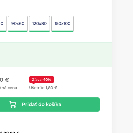
40
90x60
120x80
150x100
00 €
Zľava
-10%
dná cena
Ušetríte 1,80 €
Pridať do košíka
d
88,00 €