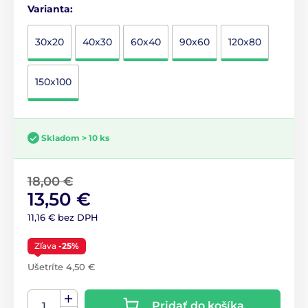
Varianta:
30x20
40x30
60x40
90x60
120x80
150x100
Skladom > 10 ks
18,00 €
13,50 €
11,16 € bez DPH
Zľava
-25%
Ušetríte 4,50 €
Pridať do košíka