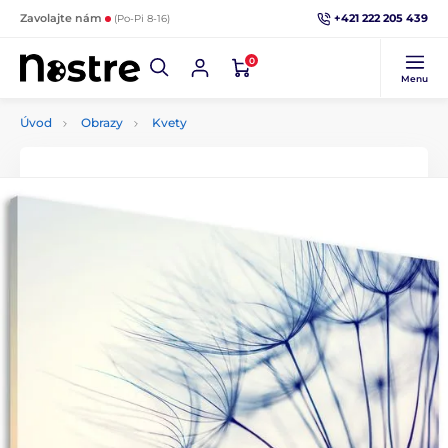
+421 222 205 439
Zavolajte nám
(Po-Pi 8-16)
0
Menu
Úvod
Obrazy
Kvety