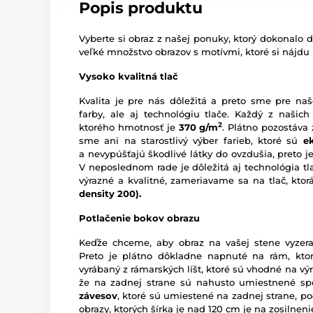
Popis produktu
Vyberte si obraz z našej ponuky, ktorý dokonalo d
veľké množstvo obrazov s motívmi, ktoré si nájdu
Vysoko kvalitná tlač
Kvalita je pre nás dôležitá a preto sme pre naš
farby, ale aj technológiu tlače. Každý z našich
2
ktorého hmotnosť je
370 g/m
. Plátno pozostáva
sme ani na starostlivý výber farieb, ktoré sú
e
a nevypúšťajú škodlivé látky do ovzdušia, preto je
V neposlednom rade je dôležitá aj technológia tl
výrazné a kvalitné, zameriavame sa na tlač, kto
density 200).
Potlačenie bokov obrazu
Keďže chceme, aby obraz na vašej stene vyzera
Preto je plátno dôkladne napnuté na rám, ktor
vyrábaný z rámarských líšt, ktoré sú vhodné na vý
že na zadnej strane sú nahusto umiestnené sp
závesov
, ktoré sú umiestené na zadnej strane, pod
obrazy, ktorých šírka je nad 120 cm je na zosilne