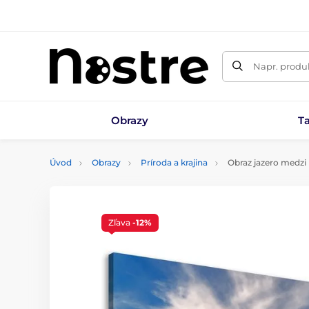
Napr. produk
Obrazy
T
Úvod
Obrazy
Príroda a krajina
Obraz jazero medzi
Zľava
-12%