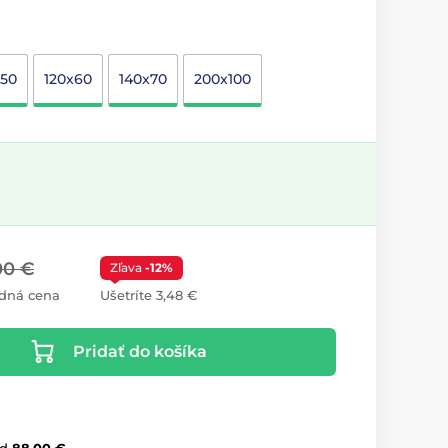
x50
120x60
140x70
200x100
00 €
Zľava
-12%
dná cena
Ušetríte 3,48 €
Pridať do košíka
d
88,00 €