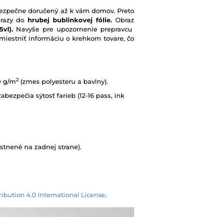
e bezpečne doručený až k vám domov. Preto
brazy do
hrubej bublinkovej fólie.
Obraz
vl).
Navyše pre upozornenie prepravcu
iestniť informáciu o krehkom tovare, čo
2
0 g/m
(zmes polyesteru a bavlny).
abezpečia sýtosť farieb (12-16 pass, ink
tnené na zadnej strane).
ibution 4.0 International License
.