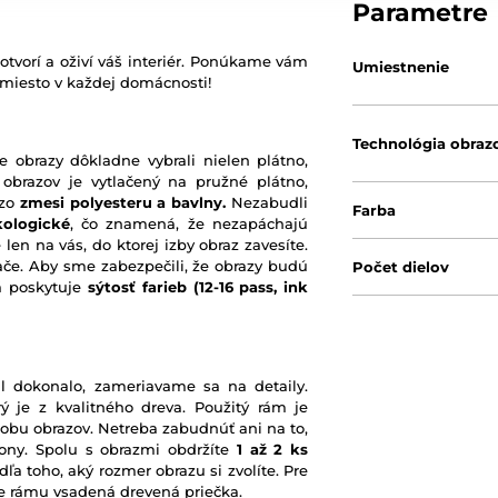
Parametre
otvorí a oživí váš interiér. Ponúkame vám
Umiestnenie
 miesto v každej domácnosti!
Technológia obraz
e obrazy dôkladne vybrali nielen plátno,
 obrazov je vytlačený na pružné plátno,
 zo
zmesi polyesteru a bavlny.
Nezabudli
Farba
kologické
, čo znamená, že nezapáchajú
 len na vás, do ktorej izby obraz zavesíte.
ače. Aby sme zabezpečili, že obrazy budú
Počet dielov
rá poskytuje
sýtosť farieb
(12-16 pass, ink
l dokonalo, zameriavame sa na detaily.
ý je z kvalitného dreva. Použitý rám je
robu obrazov. Netreba zabudnúť ani na to,
ony. Spolu s obrazmi obdržíte
1 až 2 ks
ľa toho, aký rozmer obrazu si zvolíte. Pre
nie rámu vsadená drevená priečka.