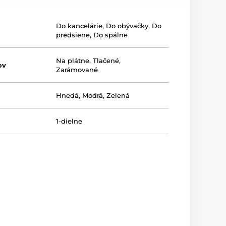
Do kancelárie
,
Do obývačky
,
Do
predsiene
,
Do spálne
Na plátne
,
Tlačené
,
ov
Zarámované
Hnedá
,
Modrá
,
Zelená
1-dielne