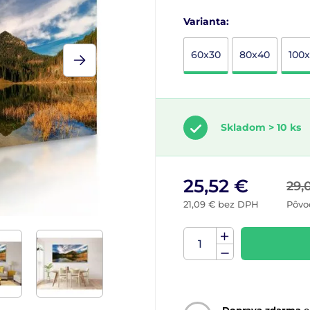
Varianta:
60x30
80x40
100
Skladom > 10 ks
25,52 €
29,
21,09 € bez DPH
Pôvo
Doprava zdarma
o