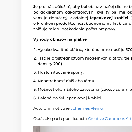
Je pre nás dôležité, aby bol obraz z našej dieln
po dôkladnom odkontrolovaní kvality balíme o
vám je doručený v odolnej
lepenkovej krabici (5
o krehkom produkte, nezabudneme na krabicu um
znižuje mieru poškodenia počas prepravy.
Výhody obrazov na plátne
Vysoko kvalitné plátno, ktorého hmotnosť je 37
Tlač je prostredníctvom moderných plotrov, tie z
density 200).
Husto situované spony.
Nepotrebnosť ďalšieho rámu.
Možnosť okamžitého zavesenia (závesy sú umies
Balené do 5vl lepenkovej krabici.
Autorom motívu je
Johannes Plenio
.
Obrázok spadá pod licenciu
Creative Commons Attr