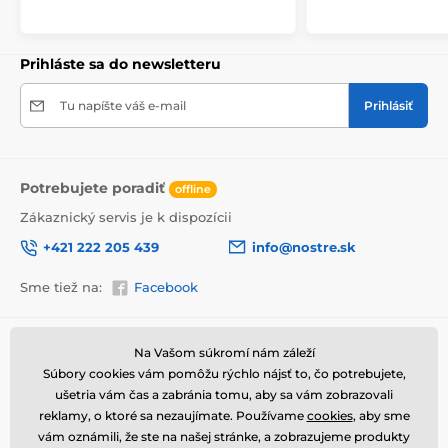
upozornenie prepravcu o krehkom produkte,
nezabudneme na krabicu umiestniť informáciu
o krehkom tovare, čo znižuje mieru poškodenia počas
prepravy.
Prihláste sa do newsletteru
Výhody obrazov na plátne
Tu napíšte váš e-mail
Prihlásiť
Vysoko kvalitné plátno, ktorého hmotnosť je 370
2
g/m
(zmes polyesteru a bavlny).
Tlač je prostredníctvom moderných plotrov, tie
Potrebujete poradiť
offline
zabezpečia sýtosť farieb (12-16 pass, ink density 200).
Zákaznický servis je k dispozícii
Husto situované spony.
+421 222 205 439
info@nostre.sk
Nepotrebnosť ďalšieho rámu.
Možnosť okamžitého zavesenia (závesy sú
Sme tiež na:
Facebook
umiestnené na zadnej strane).
Balené do 5vl lepenkovej krabici.
Informácie o nákupe
Užitočné informácie
Na Vašom súkromí nám záleží
Súbory cookies vám pomôžu rýchlo nájsť to, čo potrebujete,
Obchodné a reklamačné
Často kladené otázky
podmienky
ušetria vám čas a zabránia tomu, aby sa vám zobrazovali
Magazín
reklamy, o ktoré sa nezaujímate. Používame
cookies
, aby sme
Ochrana osobných údajov
Kontakty
vám oznámili, že ste na našej stránke, a zobrazujeme produkty