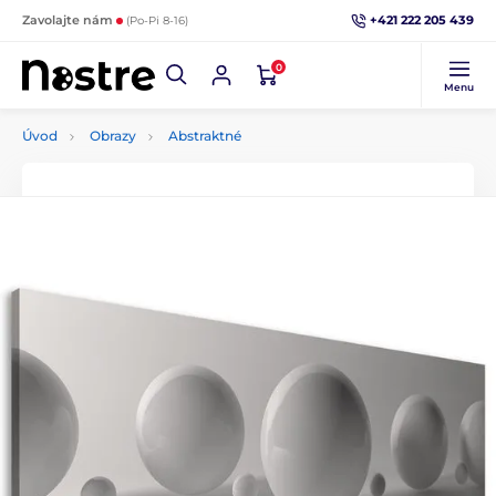
+421 222 205 439
Zavolajte nám
(Po-Pi 8-16)
0
Menu
Úvod
Obrazy
Abstraktné