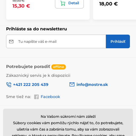
18,00 €
Detail
18,00 €
v odolnej
lepenkovej krabici (5vl).
Navyše pre
15,30 €
upozornenie prepravcu o krehkom produkte,
nezabudneme na krabicu umiestniť informáciu
o krehkom tovare, čo znižuje mieru poškodenia počas
prepravy.
Prihláste sa do newsletteru
Výhody obrazov na plátne
Tu napíšte váš e-mail
Prihlásiť
Vysoko kvalitné plátno, ktorého hmotnosť je 370
2
g/m
(zmes polyesteru a bavlny).
Tlač je prostredníctvom moderných plotrov, tie
Potrebujete poradiť
offline
zabezpečia sýtosť farieb (12-16 pass, ink density 200).
Zákaznický servis je k dispozícii
Husto situované spony.
+421 222 205 439
info@nostre.sk
Nepotrebnosť ďalšieho rámu.
Možnosť okamžitého zavesenia (závesy sú
Sme tiež na:
Facebook
umiestnené na zadnej strane).
Balené do 5vl lepenkovej krabici.
Informácie o nákupe
Užitočné informácie
Na Vašom súkromí nám záleží
Súbory cookies vám pomôžu rýchlo nájsť to, čo potrebujete,
Obchodné a reklamačné
Často kladené otázky
podmienky
ušetria vám čas a zabránia tomu, aby sa vám zobrazovali
Magazín
reklamy, o ktoré sa nezaujímate. Používame
cookies
, aby sme