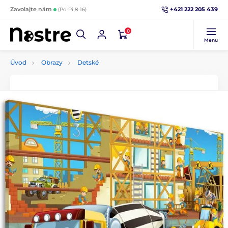
+421 222 205 439
Zavolajte nám
(Po-Pi 8-16)
0
Menu
Úvod
Obrazy
Detské