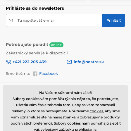
upozornenie prepravcu o krehkom produkte,
nezabudneme na krabicu umiestniť informáciu
Prihláste sa do newsletteru
o krehkom tovare, čo znižuje mieru poškodenia počas
prepravy.
Tu napíšte váš e-mail
Prihlásiť
Výhody obrazov na plátne
Vysoko kvalitné plátno, ktorého hmotnosť je 370
2
g/m
(zmes polyesteru a bavlny).
Potrebujete poradiť
online
Tlač je prostredníctvom moderných plotrov, tie
Zákaznický servis je k dispozícii
zabezpečia sýtosť farieb (12-16 pass, ink density 200).
+421 222 205 439
info@nostre.sk
Husto situované spony.
Sme tiež na:
Facebook
Nepotrebnosť ďalšieho rámu.
Možnosť okamžitého zavesenia (závesy sú
umiestnené na zadnej strane).
Informácie o nákupe
Užitočné informácie
Na Vašom súkromí nám záleží
Balené do 5vl lepenkovej krabici.
Súbory cookies vám pomôžu rýchlo nájsť to, čo potrebujete,
Obchodné a reklamačné
Často kladené otázky
podmienky
ušetria vám čas a zabránia tomu, aby sa vám zobrazovali
Magazín
reklamy, o ktoré sa nezaujímate. Používame
cookies
, aby sme
Ochrana osobných údajov
Kontakty
vám oznámili, že ste na našej stránke, a zobrazujeme produkty
Doprava a platba
podľa vašich preferencií. Súbory cookies nám pomáhajú zlepšiť
váš vylepšený zážitok z prehliadania.
Ako vrátiť tovar