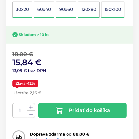
30x20
60x40
90x60
120x80
150x100
Skladom > 10 ks
18,00 €
15,84 €
13,09 € bez DPH
Zľava
-12%
Ušetríte 2,16 €
Pridať do košíka
Doprava zdarma
od
88,00 €