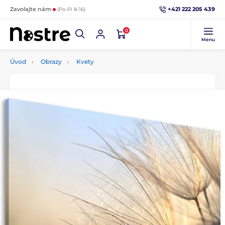
+421 222 205 439
Zavolajte nám
(Po-Pi 8-16)
0
Menu
Úvod
Obrazy
Kvety