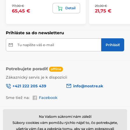
v odolnej
lepenkovej krabici (5vl).
Navyše pre
77,00 €
29,00 €
Detail
upozornenie prepravcu o krehkom produkte,
65,45 €
21,75 €
nezabudneme na krabicu umiestniť informáciu
o krehkom tovare, čo znižuje mieru poškodenia počas
prepravy.
Prihláste sa do newsletteru
Výhody obrazov na plátne
Tu napíšte váš e-mail
Prihlásiť
Vysoko kvalitné plátno, ktorého hmotnosť je 370
2
g/m
(zmes polyesteru a bavlny).
Tlač je prostredníctvom moderných plotrov, tie
zabezpečia sýtosť farieb (12-16 pass, ink density 200).
Potrebujete poradiť
offline
Husto situované spony.
Zákaznický servis je k dispozícii
Nepotrebnosť ďalšieho rámu.
+421 222 205 439
info@nostre.sk
Možnosť okamžitého zavesenia (závesy sú
umiestnené na zadnej strane).
Sme tiež na:
Facebook
Balené do 5vl lepenkovej krabici.
Informácie o nákupe
Užitočné informácie
Na Vašom súkromí nám záleží
Súbory cookies vám pomôžu rýchlo nájsť to, čo potrebujete,
Obchodné a reklamačné
Často kladené otázky
podmienky
ušetria vám čas a zabránia tomu, aby sa vám zobrazovali