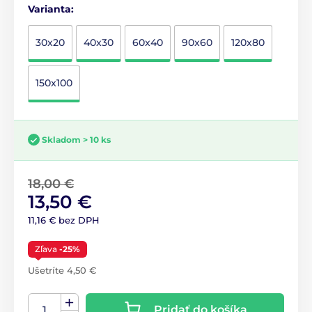
Varianta:
30x20
40x30
60x40
90x60
120x80
150x100
Skladom > 10 ks
18,00 €
13,50 €
11,16 € bez DPH
Zľava
-25%
Ušetríte 4,50 €
Pridať do košíka