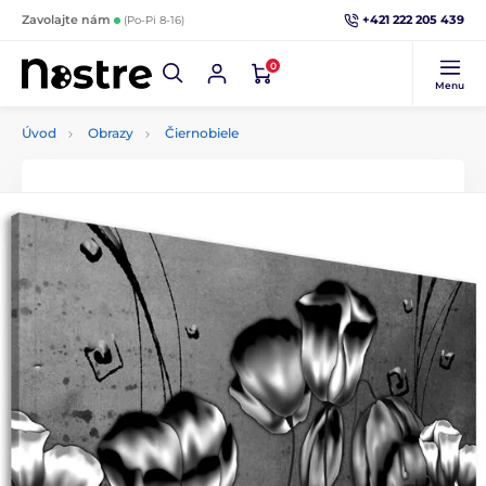
+421 222 205 439
Zavolajte nám
(Po-Pi 8-16)
0
Menu
Úvod
Obrazy
Čiernobiele