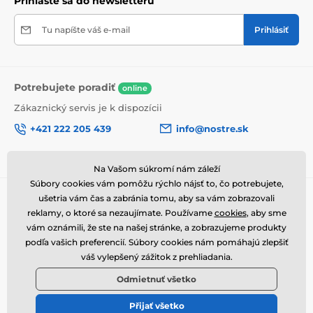
Prihláste sa do newsletteru
prepravy.
Tu napíšte váš e-mail
Prihlásiť
Výhody obrazov na plátne
Vysoko kvalitné plátno, ktorého hmotnosť je 370
2
g/m
(zmes polyesteru a bavlny).
Potrebujete poradiť
online
Tlač je prostredníctvom moderných plotrov, tie
zabezpečia sýtosť farieb (12-16 pass, ink density 200).
Zákaznický servis je k dispozícii
Husto situované spony.
+421 222 205 439
info@nostre.sk
Nepotrebnosť ďalšieho rámu.
Sme tiež na:
Facebook
Možnosť okamžitého zavesenia (závesy sú
Na Vašom súkromí nám záleží
umiestnené na zadnej strane).
Súbory cookies vám pomôžu rýchlo nájsť to, čo potrebujete,
Informácie o nákupe
Užitočné informácie
ušetria vám čas a zabránia tomu, aby sa vám zobrazovali
Balené do 5vl lepenkovej krabici.
reklamy, o ktoré sa nezaujímate. Používame
cookies
, aby sme
Obchodné a reklamačné
Často kladené otázky
vám oznámili, že ste na našej stránke, a zobrazujeme produkty
podmienky
Magazín
podľa vašich preferencií. Súbory cookies nám pomáhajú zlepšiť
Ochrana osobných údajov
váš vylepšený zážitok z prehliadania.
Kontakty
Doprava a platba
Odmietnuť všetko
Ako vrátiť tovar
Přijať všetko