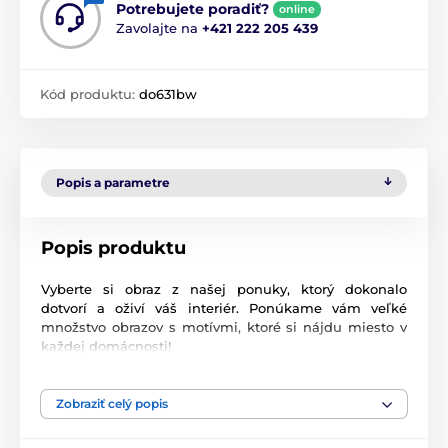
Potrebujete poradiť?
online
Zavolajte na
+421 222 205 439
Kód produktu:
do631bw
Popis a parametre
Popis produktu
Vyberte si obraz z našej ponuky, ktorý dokonalo
dotvorí a oživí váš interiér. Ponúkame vám veľké
množstvo obrazov s motívmi, ktoré si nájdu miesto v
každej domácnosti!
Vysoko kvalitná tlač
Zobraziť celý popis
Kvalita je pre nás dôležitá a preto sme pre naše obrazy
dôkladne vybrali nielen plátno, farby, ale aj