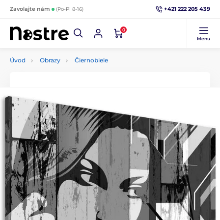
+421 222 205 439
Zavolajte nám
(Po-Pi 8-16)
0
Menu
Úvod
Obrazy
Čiernobiele