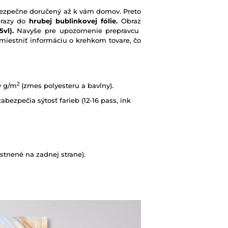
e bezpečne doručený až k vám domov. Preto
brazy do
hrubej bublinkovej fólie.
Obraz
vl).
Navyše pre upozornenie prepravcu
iestniť informáciu o krehkom tovare, čo
2
0 g/m
(zmes polyesteru a bavlny).
abezpečia sýtosť farieb (12-16 pass, ink
tnené na zadnej strane).