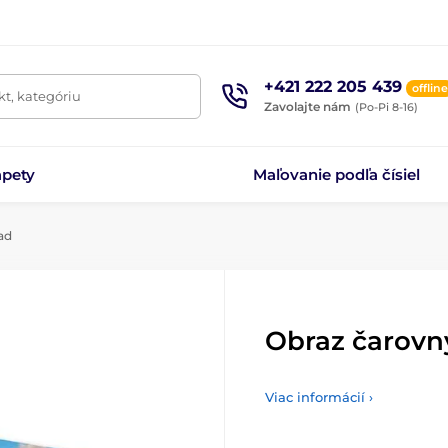
+421 222 205 439
offline
t, kategóriu
Zavolajte nám
(Po-Pi 8-16)
apety
Maľovanie podľa čísiel
ad
Obraz čarovn
Viac informácií ›