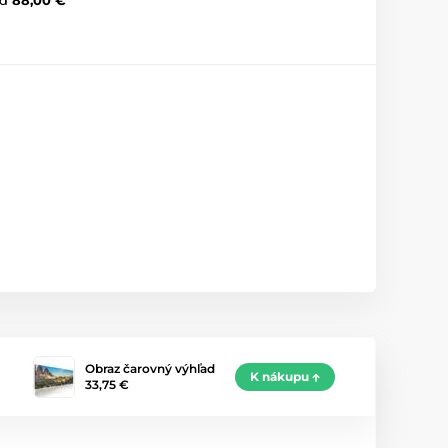
Obraz čarovný výhľad
K nákupu
33,75 €