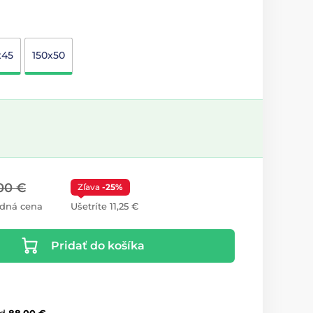
x45
150x50
00 €
Zľava
-25%
dná cena
Ušetríte 11,25 €
Pridať do košíka
d
88,00 €