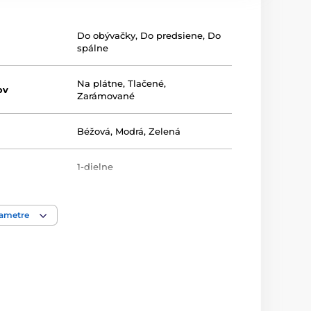
Do obývačky
,
Do predsiene
,
Do
spálne
Na plátne
,
Tlačené
,
ov
Zarámované
Béžová
,
Modrá
,
Zelená
1-dielne
rametre