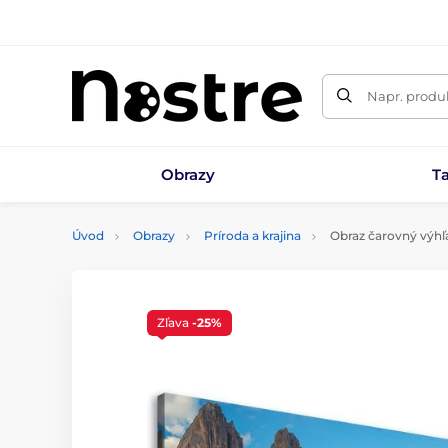
Napr. produk
Obrazy
T
Úvod
Obrazy
Príroda a krajina
Obraz čarovný výhľ
Zľava
-25%