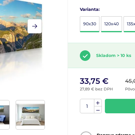
Varianta:
90x30
120x40
135
Skladom > 10 ks
33,75 €
45,
27,89 € bez DPH
Pôvo
Doprava zdarma
o