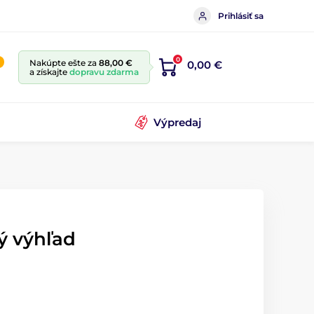
Prihlásiť sa
0
Nakúpte ešte za
88,00 €
0,00 €
a získajte
dopravu zdarma
Výpredaj
ý výhľad