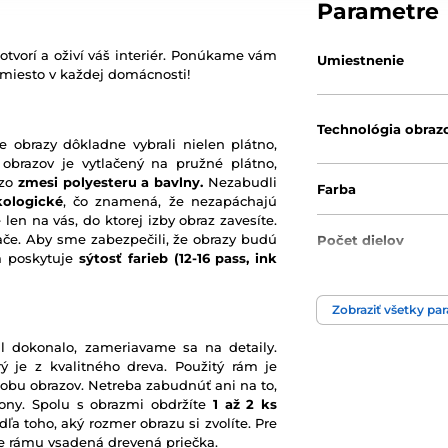
Parametre
otvorí a oživí váš interiér. Ponúkame vám
Umiestnenie
 miesto v každej domácnosti!
Technológia obraz
e obrazy dôkladne vybrali nielen plátno,
 obrazov je vytlačený na pružné plátno,
 zo
zmesi polyesteru a bavlny.
Nezabudli
Farba
kologické
, čo znamená, že nezapáchajú
 len na vás, do ktorej izby obraz zavesíte.
ače. Aby sme zabezpečili, že obrazy budú
Počet dielov
rá poskytuje
sýtosť farieb
(12-16 pass, ink
Zobraziť všetky pa
l dokonalo, zameriavame sa na detaily.
ý je z kvalitného dreva. Použitý rám je
robu obrazov. Netreba zabudnúť ani na to,
ony. Spolu s obrazmi obdržíte
1 až 2 ks
ľa toho, aký rozmer obrazu si zvolíte. Pre
nie rámu vsadená drevená priečka.