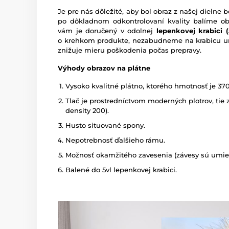
Je pre nás dôležité, aby bol obraz z našej dieln
po dôkladnom odkontrolovaní kvality balíme o
vám je doručený v odolnej
lepenkovej krabici (5
o krehkom produkte, nezabudneme na krabicu um
znižuje mieru poškodenia počas prepravy.
Výhody obrazov na plátne
Vysoko kvalitné plátno, ktorého hmotnosť je 37
Tlač je prostredníctvom moderných plotrov, tie z
density 200).
Husto situované spony.
Nepotrebnosť ďalšieho rámu.
Možnosť okamžitého zavesenia (závesy sú umies
Balené do 5vl lepenkovej krabici.