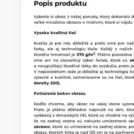
Popis produktu
Vyberte si obraz z našej ponuky, ktorý dokonalo d
veľké množstvo obrazov s motívmi, ktoré si nájdu
Vysoko kvalitná tlač
Kvalita je pre nás dôležitá a preto sme pre naš
farby, ale aj technológiu tlače. Každý z našich
2
ktorého hmotnosť je
370 g/m
. Plátno pozostáva
sme ani na starostlivý výber farieb, ktoré sú
e
a nevypúšťajú škodlivé látky do ovzdušia, preto je
V neposlednom rade je dôležitá aj technológia tl
výrazné a kvalitné, zameriavame sa na tlač, kto
density 200).
Potlačenie bokov obrazu
Keďže chceme, aby obraz na vašej stene vyzera
Preto je plátno dôkladne napnuté na rám, ktor
vyrábaný z rámarských líšt, ktoré sú vhodné na vý
že na zadnej strane sú nahusto umiestnené sp
závesov
, ktoré sú umiestené na zadnej strane, pod
obrazy, ktorých šírka je nad 120 cm je na zosilne