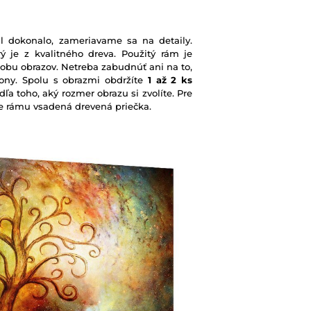
l dokonalo, zameriavame sa na detaily.
ý je z kvalitného dreva. Použitý rám je
robu obrazov. Netreba zabudnúť ani na to,
ony. Spolu s obrazmi obdržíte
1 až 2 ks
ľa toho, aký rozmer obrazu si zvolíte. Pre
nie rámu vsadená drevená priečka.