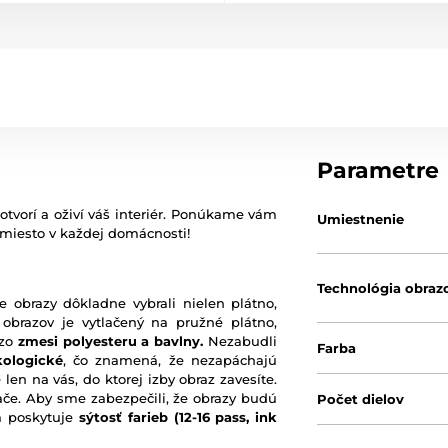
Parametre
otvorí a oživí váš interiér. Ponúkame vám
Umiestnenie
 miesto v každej domácnosti!
Technológia obraz
e obrazy dôkladne vybrali nielen plátno,
 obrazov je vytlačený na pružné plátno,
 zo
zmesi polyesteru a bavlny.
Nezabudli
Farba
kologické
, čo znamená, že nezapáchajú
 len na vás, do ktorej izby obraz zavesíte.
ače. Aby sme zabezpečili, že obrazy budú
Počet dielov
rá poskytuje
sýtosť farieb
(12-16 pass, ink