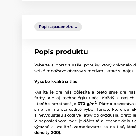
Popis a parametre
Popis produktu
Vyberte si obraz z našej ponuky, ktorý dokonalo d
veľké množstvo obrazov s motívmi, ktoré si nájdu
Vysoko kvalitná tlač
Kvalita je pre nás dôležitá a preto sme pre naš
farby, ale aj technológiu tlače. Každý z našich
2
ktorého hmotnosť je
370 g/m
. Plátno pozostáva
sme ani na starostlivý výber farieb, ktoré sú
e
a nevypúšťajú škodlivé látky do ovzdušia, preto je
V neposlednom rade je dôležitá aj technológia tl
výrazné a kvalitné, zameriavame sa na tlač, kto
density 200).