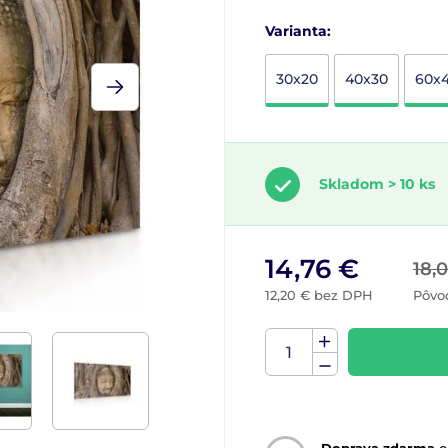
Varianta:
30x20
40x30
60x
Skladom > 10 ks
14,76 €
18,
12,20 € bez DPH
Pôvo
Doprava zdarma
o