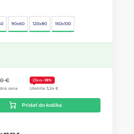
40
90x60
120x80
150x100
00 €
Zľava
-18%
dná cena
Ušetríte 3,24 €
Pridať do košíka
d
88,00 €