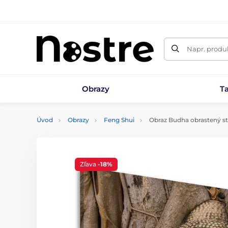
Napr. produk
Obrazy
T
Úvod
Obrazy
Feng Shui
Obraz Budha obrastený 
Zľava
-18%