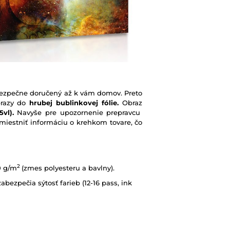
e bezpečne doručený až k vám domov. Preto
brazy do
hrubej bublinkovej fólie.
Obraz
vl).
Navyše pre upozornenie prepravcu
iestniť informáciu o krehkom tovare, čo
2
0 g/m
(zmes polyesteru a bavlny).
abezpečia sýtosť farieb (12-16 pass, ink