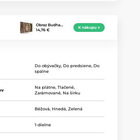
Obraz Budha…
K nákupu
14,76 €
Do obývačky
,
Do predsiene
,
Do
spálne
Na plátne
,
Tlačené
,
ov
Zarámované
,
Na šírku
Béžová
,
Hnedá
,
Zelená
1-dielne