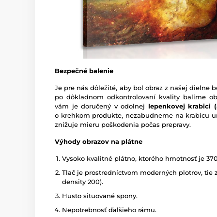
Bezpečné balenie
Je pre nás dôležité, aby bol obraz z našej dieln
po dôkladnom odkontrolovaní kvality balíme o
vám je doručený v odolnej
lepenkovej krabici (5
o krehkom produkte, nezabudneme na krabicu um
znižuje mieru poškodenia počas prepravy.
Výhody obrazov na plátne
Vysoko kvalitné plátno, ktorého hmotnosť je 37
Tlač je prostredníctvom moderných plotrov, tie z
density 200).
Husto situované spony.
Nepotrebnosť ďalšieho rámu.