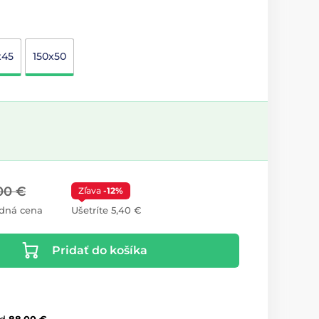
x45
150x50
00 €
Zľava
-12%
dná cena
Ušetríte 5,40 €
Pridať do košíka
d
88,00 €