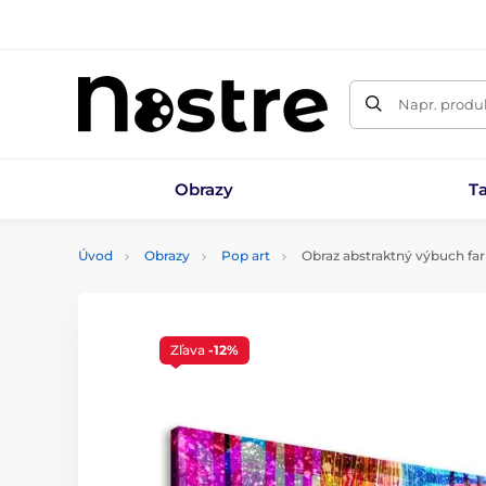
Napr. produk
Obrazy
T
Úvod
Obrazy
Pop art
Obraz abstraktný výbuch far
Zľava
-12%