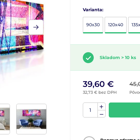
Varianta:
90x30
120x40
135
Skladom > 10 ks
39,60 €
45,
32,73 € bez DPH
Pôvo
Doprava zdarma
o