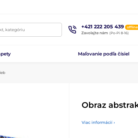
+421 222 205 439
offline
t, kategóriu
Zavolajte nám
(Po-Pi 8-16)
apety
Maľovanie podľa čísiel
ieb
Obraz abstra
Viac informácií ›