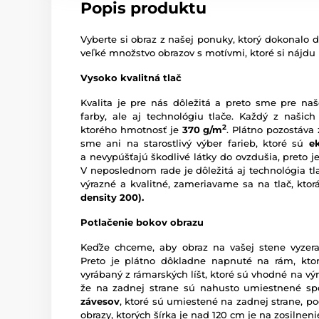
Popis produktu
Vyberte si obraz z našej ponuky, ktorý dokonalo d
veľké množstvo obrazov s motívmi, ktoré si nájdu
Vysoko kvalitná tlač
Kvalita je pre nás dôležitá a preto sme pre naš
farby, ale aj technológiu tlače. Každý z našich
2
ktorého hmotnosť je
370 g/m
. Plátno pozostáva
sme ani na starostlivý výber farieb, ktoré sú
e
a nevypúšťajú škodlivé látky do ovzdušia, preto je
V neposlednom rade je dôležitá aj technológia tl
výrazné a kvalitné, zameriavame sa na tlač, kto
density 200).
Potlačenie bokov obrazu
Keďže chceme, aby obraz na vašej stene vyzera
Preto je plátno dôkladne napnuté na rám, ktor
vyrábaný z rámarských líšt, ktoré sú vhodné na vý
že na zadnej strane sú nahusto umiestnené sp
závesov
, ktoré sú umiestené na zadnej strane, pod
obrazy, ktorých šírka je nad 120 cm je na zosilne