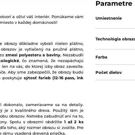
Parametre
otvorí a oživí váš interiér. Ponúkame vám
Umiestnenie
 miesto v každej domácnosti!
Technológia obraz
e obrazy dôkladne vybrali nielen plátno,
 obrazov je vytlačený na pružné plátno,
 zo
zmesi polyesteru a bavlny.
Nezabudli
Farba
kologické
, čo znamená, že nezapáchajú
 len na vás, do ktorej izby obraz zavesíte.
ače. Aby sme zabezpečili, že obrazy budú
Počet dielov
rá poskytuje
sýtosť farieb
(12-16 pass, ink
l dokonalo, zameriavame sa na detaily.
ý je z kvalitného dreva. Použitý rám je
robu obrazov. Netreba zabudnúť ani na to,
ony. Spolu s obrazmi obdržíte
1 až 2 ks
ľa toho, aký rozmer obrazu si zvolíte. Pre
nie rámu vsadená drevená priečka.