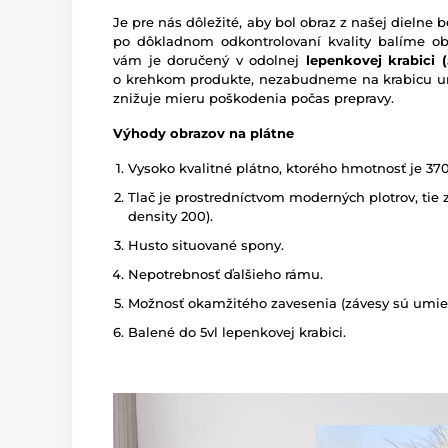
Je pre nás dôležité, aby bol obraz z našej dieln
po dôkladnom odkontrolovaní kvality balíme o
vám je doručený v odolnej
lepenkovej krabici (5
o krehkom produkte, nezabudneme na krabicu um
znižuje mieru poškodenia počas prepravy.
Výhody obrazov na plátne
Vysoko kvalitné plátno, ktorého hmotnosť je 37
Tlač je prostredníctvom moderných plotrov, tie z
density 200).
Husto situované spony.
Nepotrebnosť ďalšieho rámu.
Možnosť okamžitého zavesenia (závesy sú umies
Balené do 5vl lepenkovej krabici.