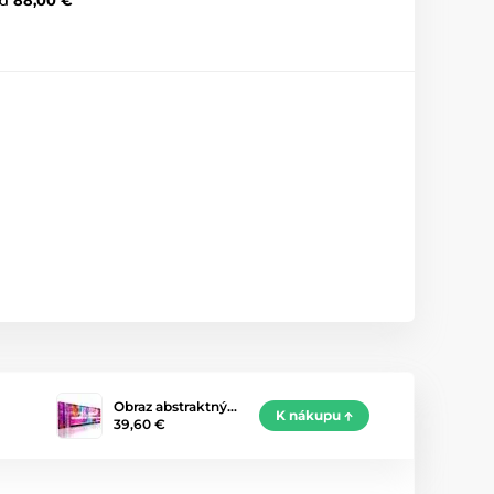
Obraz abstraktný…
K nákupu
39,60 €