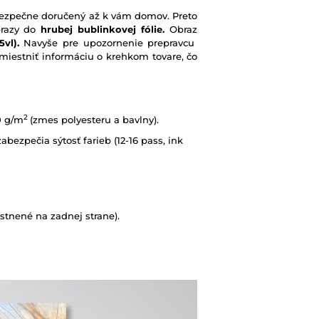
e bezpečne doručený až k vám domov. Preto
brazy do
hrubej bublinkovej fólie.
Obraz
vl).
Navyše pre upozornenie prepravcu
iestniť informáciu o krehkom tovare, čo
2
0 g/m
(zmes polyesteru a bavlny).
abezpečia sýtosť farieb (12-16 pass, ink
tnené na zadnej strane).