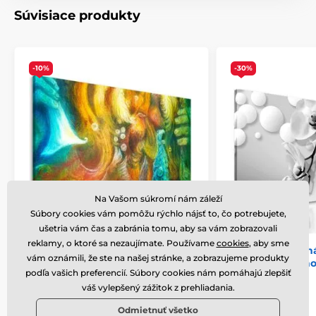
Spolu s obrazmi obdržíte
1 až 2 ks závesov
, ktoré sú
Súvisiace produkty
umiestené na zadnej strane, podľa toho, aký rozmer
obrazu si zvolíte. Pre obrazy, ktorých šírka je nad 120
cm je na zosilnenie rámu vsadená drevená priečka.
-10%
-30%
Na Vašom súkromí nám záleží
Súbory cookies vám pomôžu rýchlo nájsť to, čo potrebujete,
Varianty (6)
ušetria vám čas a zabránia tomu, aby sa vám zobrazovali
reklamy, o ktoré sa nezaujímate. Používame
cookies
, aby sme
Bezpečné balenie
Obraz kráľ mora
Obraz jemné zn
vám oznámili, že ste na našej stránke, a zobrazujeme produkty
orchidei v čiern
Je pre nás dôležité, aby bol obraz z našej dielne
podľa vašich preferencií. Súbory cookies nám pomáhajú zlepšiť
prevedení
bezpečne doručený až k vám domov. Preto po
váš vylepšený zážitok z prehliadania.
dôkladnom odkontrolovaní kvality balíme obrazy do
Skladom
Skladom
Odmietnuť všetko
hrubej bublinkovej fólie.
Obraz vám je doručený