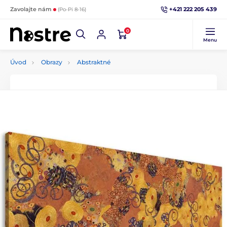
+421 222 205 439
Zavolajte nám
(Po-Pi 8-16)
0
Menu
Úvod
Obrazy
Abstraktné