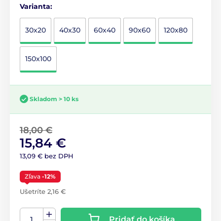
Varianta:
30x20
40x30
60x40
90x60
120x80
150x100
Skladom > 10 ks
18,00 €
15,84 €
13,09 € bez DPH
Zľava
-12%
Ušetríte 2,16 €
Pridať do košíka