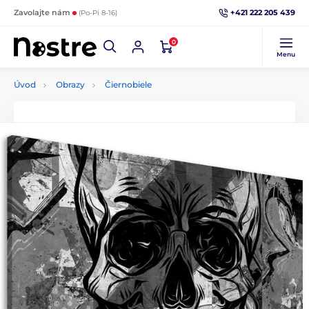
+421 222 205 439
Zavolajte nám
(Po-Pi 8-16)
0
Menu
Úvod
Obrazy
Čiernobiele