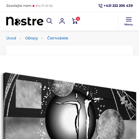
+421 222 205 439
Zavolajte nám
(Po-Pi 8-16)
0
Menu
Úvod
Obrazy
Čiernobiele