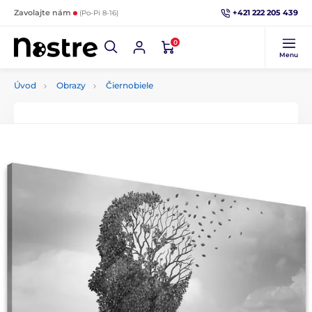
+421 222 205 439
Zavolajte nám
(Po-Pi 8-16)
0
Menu
Úvod
Obrazy
Čiernobiele